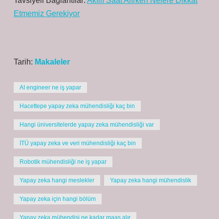
Tavsiyeli Bağlantılar:
Akıllı Saat Alırken Nelere Dikkat
Etmemiz Gerekiyor
Tarih:
Makaleler
AI engineer ne iş yapar
Hacettepe yapay zeka mühendisliği kaç bin
Hangi üniversitelerde yapay zeka mühendisliği var
İTÜ yapay zeka ve veri mühendisliği kaç bin
Robotik mühendisliği ne iş yapar
Yapay zeka hangi meslekler
Yapay zeka hangi mühendislik
Yapay zeka için hangi bölüm
Yapay zeka mühendisi ne kadar maaş alır