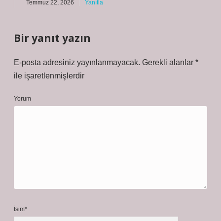
Temmuz 22, 2026
Yanıtla
Bir yanıt yazın
E-posta adresiniz yayınlanmayacak.
Gerekli alanlar
*
ile işaretlenmişlerdir
Yorum
İsim*