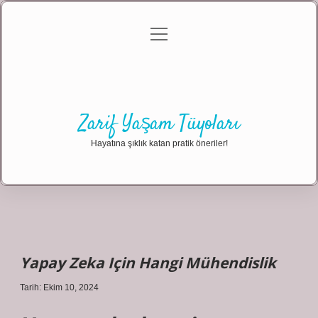
menüyü
Anasayfa
Gizlilik Politikası
Yasal Uyarı
aç
Hakkımızda
Zarif Yaşam Tüyoları
Hayatına şıklık katan pratik öneriler!
Yapay Zeka Için Hangi Mühendislik
Tarih: Ekim 10, 2024