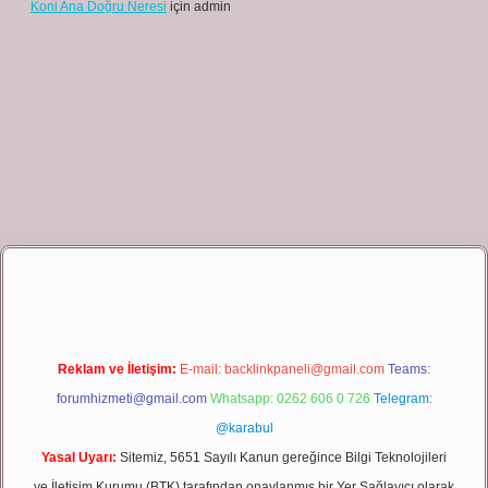
Koni Ana Doğru Neresi
için
admin
riş
Reklam ve İletişim:
E-mail:
backlinkpaneli@gmail.com
Teams:
forumhizmeti@gmail.com
Whatsapp: 0262 606 0 726
Telegram:
@karabul
Yasal Uyarı:
Sitemiz, 5651 Sayılı Kanun gereğince Bilgi Teknolojileri
ve İletişim Kurumu (BTK) tarafından onaylanmış bir Yer Sağlayıcı olarak