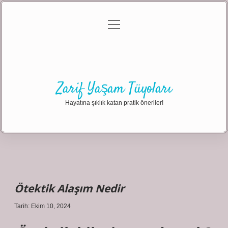
menüyü
Anasayfa
Gizlilik Politikası
Yasal Uyarı
aç
Hakkımızda
Zarif Yaşam Tüyoları
Hayatına şıklık katan pratik öneriler!
Ötektik Alaşım Nedir
Tarih: Ekim 10, 2024