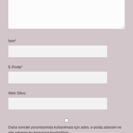
İsim*
E-Posta*
Web Sitesi
Daha sonraki yorumlarımda kullanılması için adım, e-posta adresim ve
site adresim bu tarayıcıya kaydedilsin.