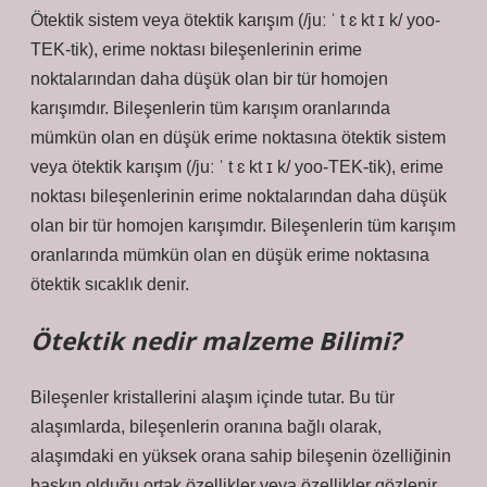
Ötektik sistem veya ötektik karışım (/juː ˈ t ɛ kt ɪ k/ yoo-
TEK-tik), erime noktası bileşenlerinin erime
noktalarından daha düşük olan bir tür homojen
karışımdır. Bileşenlerin tüm karışım oranlarında
mümkün olan en düşük erime noktasına ötektik sistem
veya ötektik karışım (/juː ˈ t ɛ kt ɪ k/ yoo-TEK-tik), erime
noktası bileşenlerinin erime noktalarından daha düşük
olan bir tür homojen karışımdır. Bileşenlerin tüm karışım
oranlarında mümkün olan en düşük erime noktasına
ötektik sıcaklık denir.
Ötektik nedir malzeme Bilimi?
Bileşenler kristallerini alaşım içinde tutar. Bu tür
alaşımlarda, bileşenlerin oranına bağlı olarak,
alaşımdaki en yüksek orana sahip bileşenin özelliğinin
baskın olduğu ortak özellikler veya özellikler gözlenir.