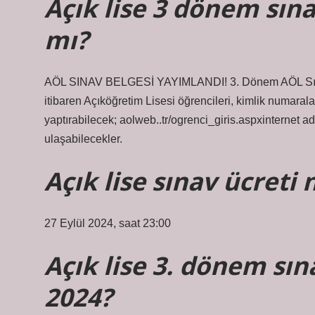
Açık lise 3 dönem sınav
mı?
AÖL SINAV BELGESİ YAYIMLANDI! 3. Dönem AÖL Sınav
itibaren Açıköğretim Lisesi öğrencileri, kimlik numaralar
yaptırabilecek; aolweb..tr/ogrenci_giris.aspxinternet ad
ulaşabilecekler.
Açık lise sınav ücret
27 Eylül 2024, saat 23:00
Açık lise 3. dönem sın
2024?