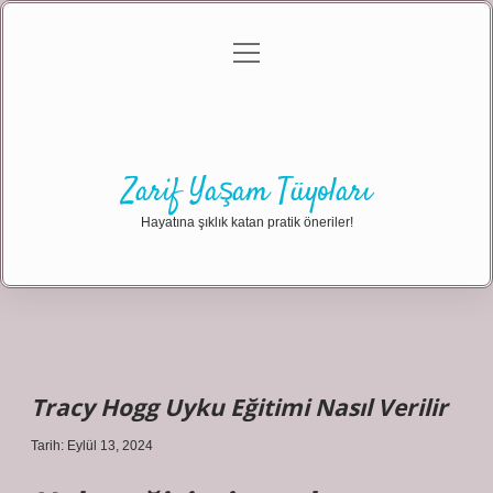
menüyü
Anasayfa
Gizlilik Politikası
Yasal Uyarı
aç
Hakkımızda
Zarif Yaşam Tüyoları
Hayatına şıklık katan pratik öneriler!
Tracy Hogg Uyku Eğitimi Nasıl Verilir
Tarih: Eylül 13, 2024