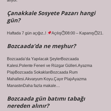
alıyor.
Çanakkale Sosyete Pazarı hangi
gün?
Haftada 7 gün açığız..!
Açılış⏱08:00 – Kapanış⏱21.
Bozcaada’da ne meşhur?
Bozcaada’da Yapılacak ŞeylerBozcaada
Kalesi.Polente Feneri ve Rüzgar Gülleri.Ayazma
PlajıBozcaada SokaklarıBozcaada Rum
Mahallesi.Akvaryum Koyu.Çayır PlajıAyazma
ManastırıDaha fazla makale…
Bozcaada gün batımı tabağı
nereden alınır?