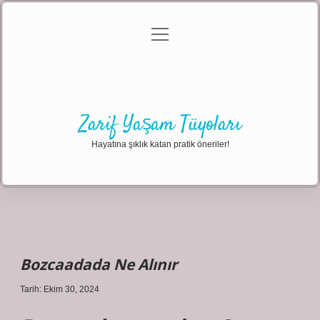
menüyü
Anasayfa
Gizlilik Politikası
Yasal Uyarı
aç
Hakkımızda
Zarif Yaşam Tüyoları
Hayatına şıklık katan pratik öneriler!
Bozcaadada Ne Alınır
Tarih: Ekim 30, 2024