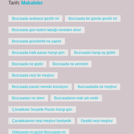
Tarih:
Makaleler
Bozcaada arabasız gezilir mi
Bozcaada bir günde gezilir mi
Bozcaada gün batımı tabağı nereden alınır
Bozcaada günübirlik ne yapılır
Bozcaada halk pazarı hangi gün
Bozcaada hangi ay gidilir
Bozcaada ne giyilir
Bozcaada ne yenmeli
Bozcaada neyi ile meşhur
Bozcaada pazarı nerede kuruluyor
Bozcaadada ne meşhur
Bozcaadan ne alınır
Bozcaadanın eski adı nedir
Çanakkale Sosyete Pazarı hangi gün
Çanakkalenin neyi meşhur hediyelik
Geyikli neyi meşhur
Gökçeada mı güzel Bozcaada mı