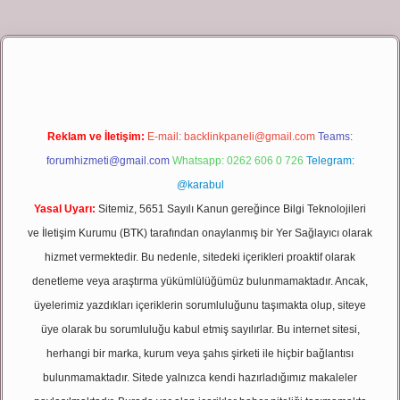
 giriş
Reklam ve İletişim:
E-mail:
backlinkpaneli@gmail.com
Teams:
forumhizmeti@gmail.com
Whatsapp: 0262 606 0 726
Telegram:
@karabul
Yasal Uyarı:
Sitemiz, 5651 Sayılı Kanun gereğince Bilgi Teknolojileri
ve İletişim Kurumu (BTK) tarafından onaylanmış bir Yer Sağlayıcı olarak
hizmet vermektedir. Bu nedenle, sitedeki içerikleri proaktif olarak
denetleme veya araştırma yükümlülüğümüz bulunmamaktadır. Ancak,
üyelerimiz yazdıkları içeriklerin sorumluluğunu taşımakta olup, siteye
üye olarak bu sorumluluğu kabul etmiş sayılırlar. Bu internet sitesi,
herhangi bir marka, kurum veya şahıs şirketi ile hiçbir bağlantısı
bulunmamaktadır. Sitede yalnızca kendi hazırladığımız makaleler