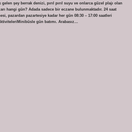
k gelen şey berrak denizi, pırıl pırıl suyu ve onlarca güzel plajı olan
arı hangi gün? Adada sadece bir eczane bulunmaktadır. 24 saat
si, pazardan pazartesiye kadar her gün 08:30 – 17:00 saatleri
AktiviteleriMinibüsle gün batımı. Arabasız…