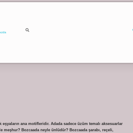
ızda
k eşyaların ana motifleridir. Adada sadece üzüm temalı aksesuarlar
ile meşhur? Bozcaada neyle ünlüdür? Bozcaada şarabı, reçeli,