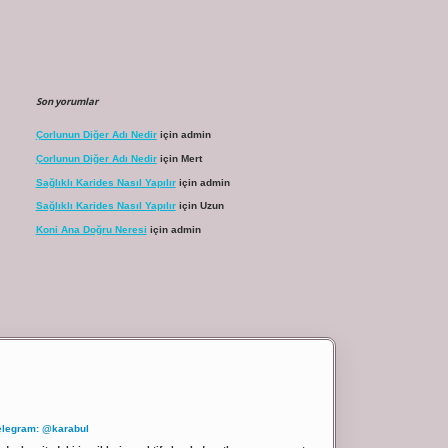
Son yorumlar
Çorlunun Diğer Adı Nedir
için
admin
Çorlunun Diğer Adı Nedir
için
Mert
Sağlıklı Karides Nasıl Yapılır
için
admin
Sağlıklı Karides Nasıl Yapılır
için
Uzun
Koni Ana Doğru Neresi
için
admin
elegram: @karabul