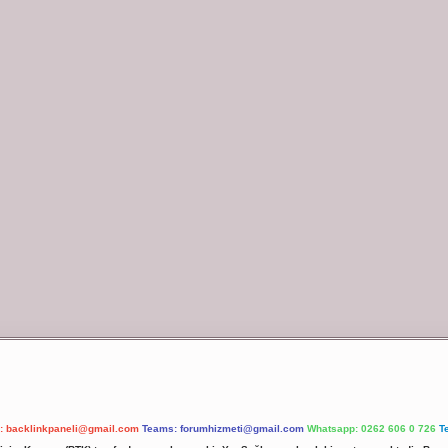
l:
backlinkpaneli@gmail.com
Teams:
forumhizmeti@gmail.com
Whatsapp: 0262 606 0 726
T