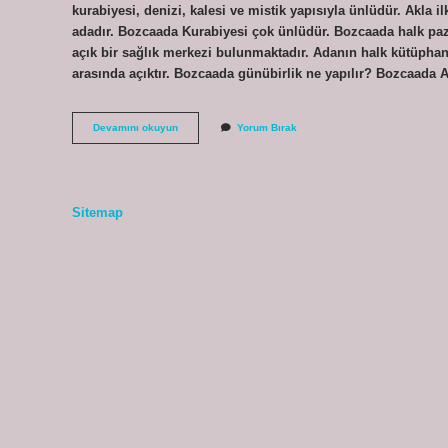
kurabiyesi, denizi, kalesi ve mistik yapısıyla ünlüdür. Akla il
adadır. Bozcaada Kurabiyesi çok ünlüdür. Bozcaada halk paz
açık bir sağlık merkezi bulunmaktadır. Adanın halk kütüphane
arasında açıktır. Bozcaada günübirlik ne yapılır? Bozcaada 
Bozcaadada
Devamını okuyun
Yorum Bırak
Ne
Alınır
Sitemap