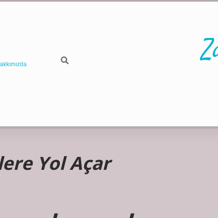
Z
akkımızda
lere Yol Açar