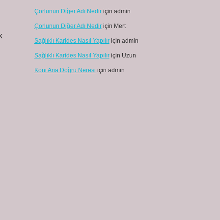
Çorlunun Diğer Adı Nedir
için
admin
Çorlunun Diğer Adı Nedir
için
Mert
k
Sağlıklı Karides Nasıl Yapılır
için
admin
Sağlıklı Karides Nasıl Yapılır
için
Uzun
Koni Ana Doğru Neresi
için
admin