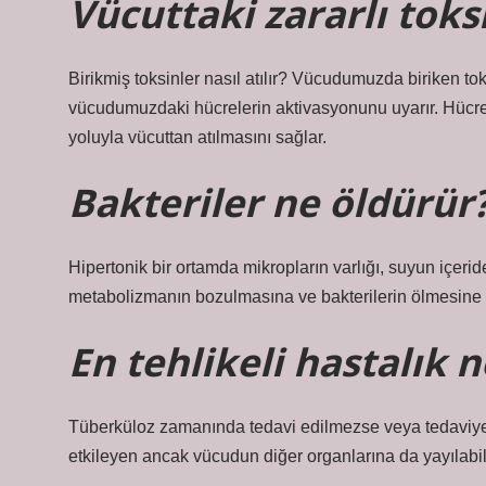
Vücuttaki zararlı toksi
Birikmiş toksinler nasıl atılır? Vücudumuzda biriken to
vücudumuzdaki hücrelerin aktivasyonunu uyarır. Hücrelerd
yoluyla vücuttan atılmasını sağlar.
Bakteriler ne öldürür
Hipertonik bir ortamda mikropların varlığı, suyun içer
metabolizmanın bozulmasına ve bakterilerin ölmesine (
En tehlikeli hastalık n
Tüberküloz zamanında tedavi edilmezse veya tedaviye ç
etkileyen ancak vücudun diğer organlarına da yayılabilen