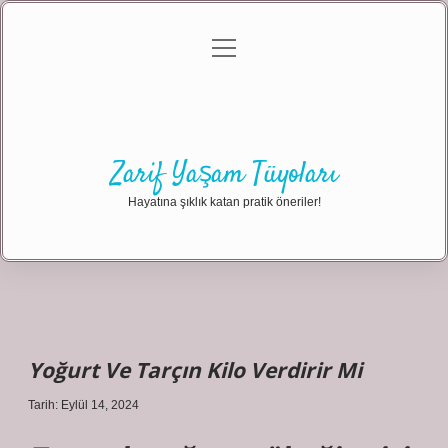
menüyü
Anasayfa
Gizlilik Politikası
Yasal Uyarı
aç
Hakkımızda
Zarif Yaşam Tüyoları
Hayatına şıklık katan pratik öneriler!
Yoğurt Ve Tarçın Kilo Verdirir Mi
Tarih: Eylül 14, 2024