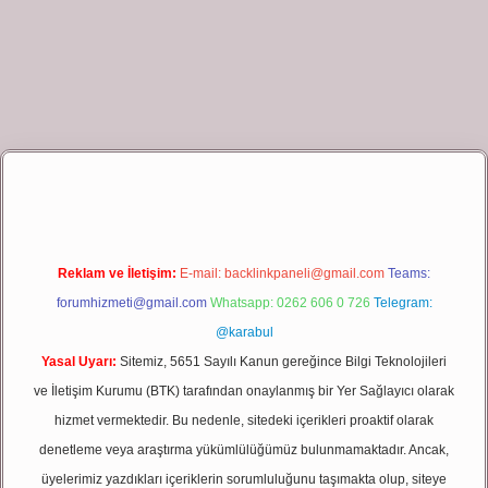
 giriş
Reklam ve İletişim:
E-mail:
backlinkpaneli@gmail.com
Teams:
forumhizmeti@gmail.com
Whatsapp: 0262 606 0 726
Telegram:
@karabul
Yasal Uyarı:
Sitemiz, 5651 Sayılı Kanun gereğince Bilgi Teknolojileri
ve İletişim Kurumu (BTK) tarafından onaylanmış bir Yer Sağlayıcı olarak
hizmet vermektedir. Bu nedenle, sitedeki içerikleri proaktif olarak
denetleme veya araştırma yükümlülüğümüz bulunmamaktadır. Ancak,
üyelerimiz yazdıkları içeriklerin sorumluluğunu taşımakta olup, siteye