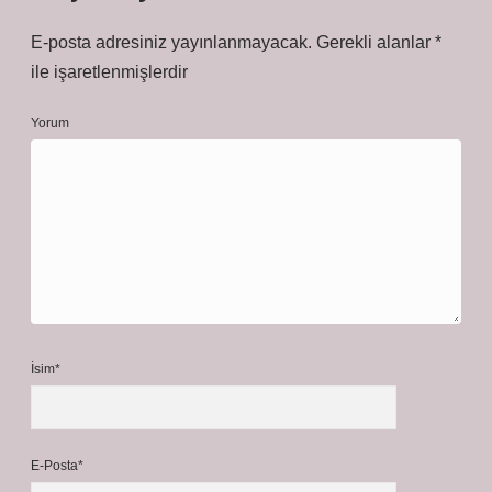
E-posta adresiniz yayınlanmayacak.
Gerekli alanlar
*
ile işaretlenmişlerdir
Yorum
İsim*
E-Posta*