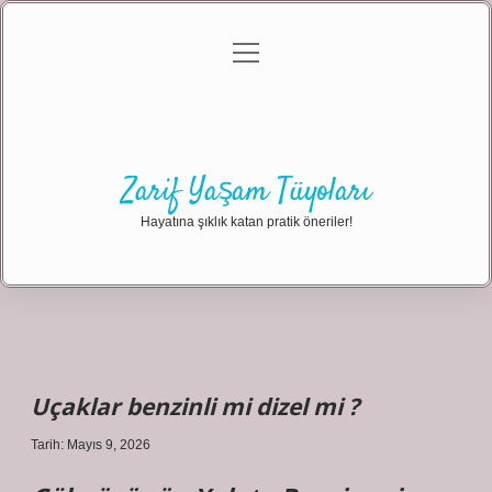
menüyü
Anasayfa
Gizlilik Politikası
Yasal Uyarı
aç
Hakkımızda
Zarif Yaşam Tüyoları
Hayatına şıklık katan pratik öneriler!
Uçaklar benzinli mi dizel mi ?
Tarih: Mayıs 9, 2026