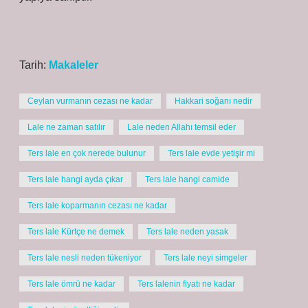
Tarih:
Makaleler
Ceylan vurmanın cezası ne kadar
Hakkari soğanı nedir
Lale ne zaman satılır
Lale neden Allahı temsil eder
Ters lale en çok nerede bulunur
Ters lale evde yetişir mi
Ters lale hangi ayda çıkar
Ters lale hangi camide
Ters lale koparmanın cezası ne kadar
Ters lale Kürtçe ne demek
Ters lale neden yasak
Ters lale nesli neden tükeniyor
Ters lale neyi simgeler
Ters lale ömrü ne kadar
Ters lalenin fiyatı ne kadar