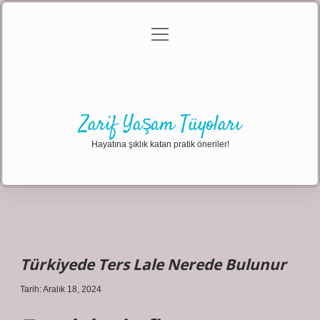
menüyü
Anasayfa
Gizlilik Politikası
Yasal Uyarı
aç
Hakkımızda
Zarif Yaşam Tüyoları
Hayatına şıklık katan pratik öneriler!
Türkiyede Ters Lale Nerede Bulunur
Tarih: Aralık 18, 2024