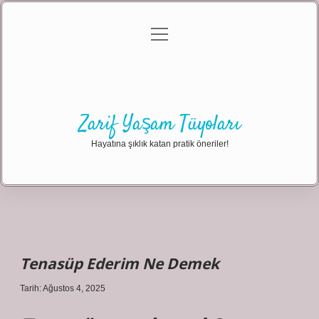
menüyü
Anasayfa
Gizlilik Politikası
Yasal Uyarı
aç
Hakkımızda
Zarif Yaşam Tüyoları
Hayatına şıklık katan pratik öneriler!
Tenasüp Ederim Ne Demek
Tarih: Ağustos 4, 2025