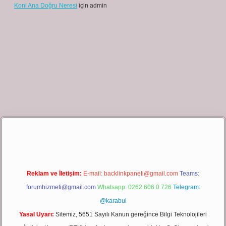
Koni Ana Doğru Neresi
için
admin
bet giriş
Reklam ve İletişim:
E-mail:
backlinkpaneli@gmail.com
Teams:
forumhizmeti@gmail.com
Whatsapp: 0262 606 0 726
Telegram:
@karabul
Yasal Uyarı:
Sitemiz, 5651 Sayılı Kanun gereğince Bilgi Teknolojileri