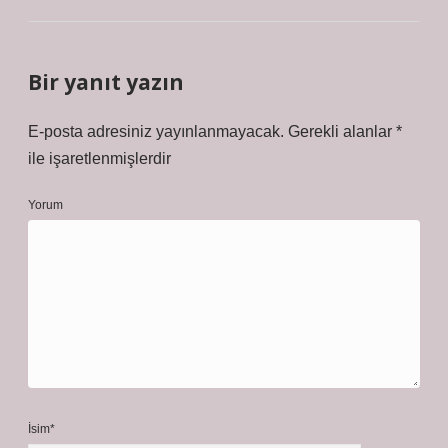
Bir yanıt yazın
E-posta adresiniz yayınlanmayacak.
Gerekli alanlar
*
ile işaretlenmişlerdir
Yorum
İsim*