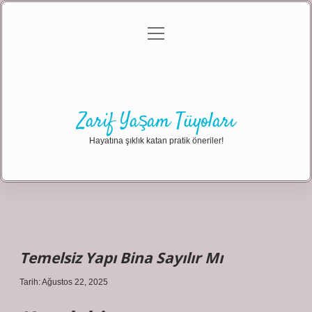
menüyü
Anasayfa
Gizlilik Politikası
Yasal Uyarı
aç
Hakkımızda
Zarif Yaşam Tüyoları
Hayatına şıklık katan pratik öneriler!
Temelsiz Yapı Bina Sayılır Mı
Tarih: Ağustos 22, 2025