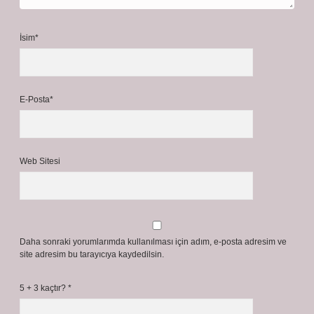
İsim*
E-Posta*
Web Sitesi
Daha sonraki yorumlarımda kullanılması için adım, e-posta adresim ve
site adresim bu tarayıcıya kaydedilsin.
5 + 3 kaçtır?
*