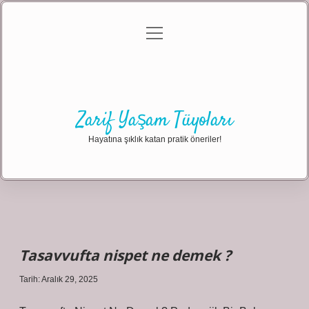
menüyü
Anasayfa
Gizlilik Politikası
Yasal Uyarı
aç
Hakkımızda
Zarif Yaşam Tüyoları
Hayatına şıklık katan pratik öneriler!
Tasavvufta nispet ne demek ?
Tarih: Aralık 29, 2025