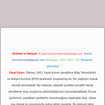
ş
Reklam ve İletişim:
E-mail:
backlinkpaneli@gmail.com
Teams:
forumhizmeti@gmail.com
Whatsapp: 0262 606 0 726
Telegram:
@karabul
Yasal Uyarı:
Sitemiz, 5651 Sayılı Kanun gereğince Bilgi Teknolojileri
ve İletişim Kurumu (BTK) tarafından onaylanmış bir Yer Sağlayıcı olarak
hizmet vermektedir. Bu nedenle, sitedeki içerikleri proaktif olarak
denetleme veya araştırma yükümlülüğümüz bulunmamaktadır. Ancak,
üyelerimiz yazdıkları içeriklerin sorumluluğunu taşımakta olup, siteye
üye olarak bu sorumluluğu kabul etmiş sayılırlar. Bu internet sitesi,