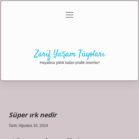
menüyü
Anasayfa
Gizlilik Politikası
Yasal Uyarı
aç
Hakkımızda
Zarif Yaşam Tüyoları
Hayatına şıklık katan pratik öneriler!
Süper ırk nedir
Tarih: Ağustos 10, 2024