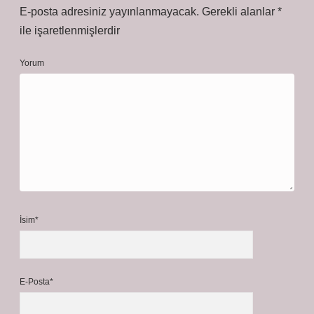
E-posta adresiniz yayınlanmayacak.
Gerekli alanlar
*
ile işaretlenmişlerdir
Yorum
İsim*
E-Posta*