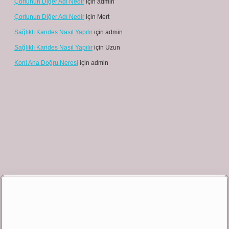
Çorlunun Diğer Adı Nedir
için
admin
Çorlunun Diğer Adı Nedir
için
Mert
Sağlıklı Karides Nasıl Yapılır
için
admin
Sağlıklı Karides Nasıl Yapılır
için
Uzun
Koni Ana Doğru Neresi
için
admin
et giriş