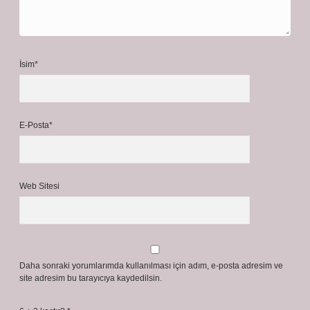
İsim*
E-Posta*
Web Sitesi
Daha sonraki yorumlarımda kullanılması için adım, e-posta adresim ve
site adresim bu tarayıcıya kaydedilsin.