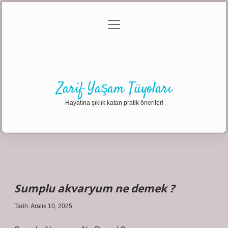
menüyü
Anasayfa
Gizlilik Politikası
Yasal Uyarı
aç
Hakkımızda
Zarif Yaşam Tüyoları
Hayatına şıklık katan pratik öneriler!
Sumplu akvaryum ne demek ?
Tarih: Aralık 10, 2025