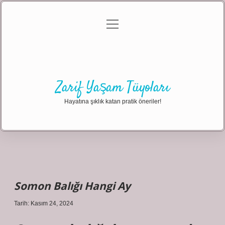
menüyü
Anasayfa
Gizlilik Politikası
Yasal Uyarı
aç
Hakkımızda
Zarif Yaşam Tüyoları
Hayatına şıklık katan pratik öneriler!
Somon Balığı Hangi Ay
Tarih: Kasım 24, 2024