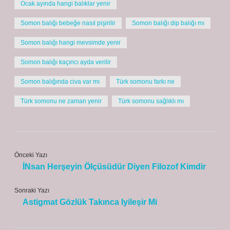
Ocak ayında hangi balıklar yenir
Somon balığı bebeğe nasıl pişirilir
Somon balığı dip balığı mı
Somon balığı hangi mevsimde yenir
Somon balığı kaçıncı ayda verilir
Somon balığında civa var mı
Türk somonu farkı ne
Türk somonu ne zaman yenir
Türk somonu sağlıklı mı
Önceki Yazı
İNsan Herşeyin Ölçüsüdür Diyen Filozof Kimdir
Sonraki Yazı
Astigmat Gözlük Takınca Iyileşir Mi