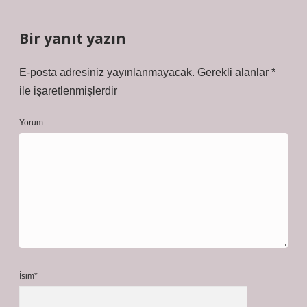
Bir yanıt yazın
E-posta adresiniz yayınlanmayacak.
Gerekli alanlar
*
ile işaretlenmişlerdir
Yorum
İsim*