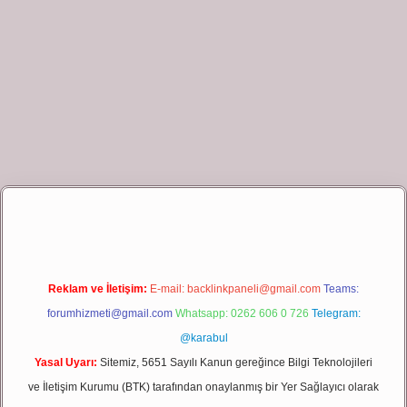
et giriş
Reklam ve İletişim:
E-mail:
backlinkpaneli@gmail.com
Teams:
forumhizmeti@gmail.com
Whatsapp: 0262 606 0 726
Telegram:
@karabul
Yasal Uyarı:
Sitemiz, 5651 Sayılı Kanun gereğince Bilgi Teknolojileri
ve İletişim Kurumu (BTK) tarafından onaylanmış bir Yer Sağlayıcı olarak