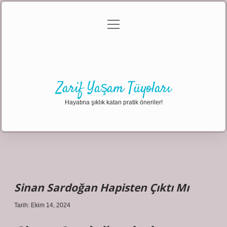
menüyü
Anasayfa
Gizlilik Politikası
Yasal Uyarı
aç
Hakkımızda
Zarif Yaşam Tüyoları
Hayatına şıklık katan pratik öneriler!
Sinan Sardoğan Hapisten Çıktı Mı
Tarih: Ekim 14, 2024