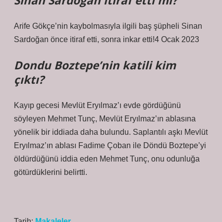
Sinan Sardoğan itiraf etti mi?
Arife Gökçe’nin kaybolmasıyla ilgili baş şüpheli Sinan
Sardoğan önce itiraf etti, sonra inkar etti!4 Ocak 2023
Dondu Boztepe’nin katili kim
çıktı?
Kayıp gecesi Mevlüt Eryılmaz’ı evde gördüğünü
söyleyen Mehmet Tunç, Mevlüt Eryılmaz’ın ablasına
yönelik bir iddiada daha bulundu. Saplantılı aşkı Mevlüt
Eryılmaz’ın ablası Fadime Çoban ile Döndü Boztepe’yi
öldürdüğünü iddia eden Mehmet Tunç, onu odunluğa
götürdüklerini belirtti.
Tarih:
Makaleler