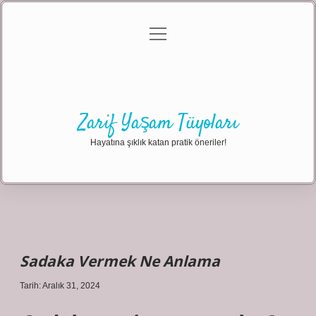
menüyü
Anasayfa
Gizlilik Politikası
Yasal Uyarı
aç
Hakkımızda
Zarif Yaşam Tüyoları
Hayatına şıklık katan pratik öneriler!
Sadaka Vermek Ne Anlama
Tarih: Aralık 31, 2024