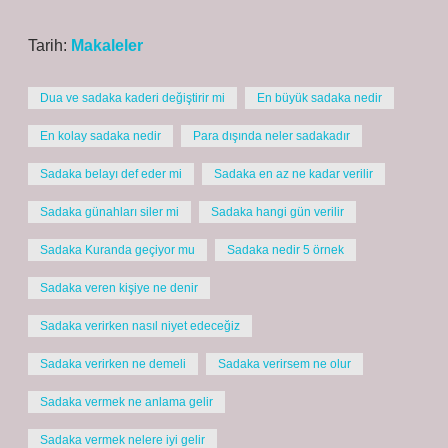
Tarih:
Makaleler
Dua ve sadaka kaderi değiştirir mi
En büyük sadaka nedir
En kolay sadaka nedir
Para dışında neler sadakadır
Sadaka belayı def eder mi
Sadaka en az ne kadar verilir
Sadaka günahları siler mi
Sadaka hangi gün verilir
Sadaka Kuranda geçiyor mu
Sadaka nedir 5 örnek
Sadaka veren kişiye ne denir
Sadaka verirken nasıl niyet edeceğiz
Sadaka verirken ne demeli
Sadaka verirsem ne olur
Sadaka vermek ne anlama gelir
Sadaka vermek nelere iyi gelir