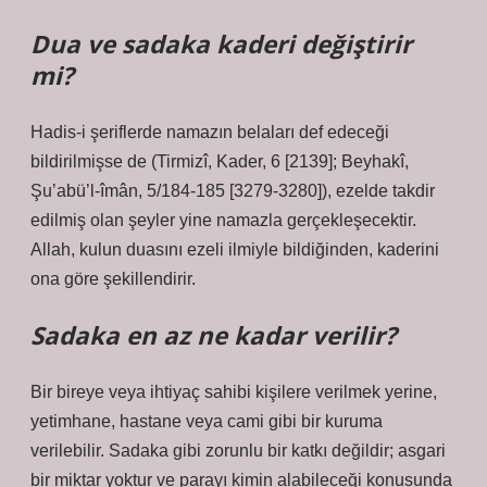
Dua ve sadaka kaderi değiştirir
mi?
Hadis-i şeriflerde namazın belaları def edeceği
bildirilmişse de (Tirmizî, Kader, 6 [2139]; Beyhakî,
Şu’abü’l-îmân, 5/184-185 [3279-3280]), ezelde takdir
edilmiş olan şeyler yine namazla gerçekleşecektir.
Allah, kulun duasını ezeli ilmiyle bildiğinden, kaderini
ona göre şekillendirir.
Sadaka en az ne kadar verilir?
Bir bireye veya ihtiyaç sahibi kişilere verilmek yerine,
yetimhane, hastane veya cami gibi bir kuruma
verilebilir. Sadaka gibi zorunlu bir katkı değildir; asgari
bir miktar yoktur ve parayı kimin alabileceği konusunda