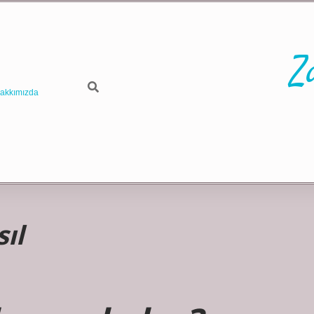
Z
akkımızda
ıl