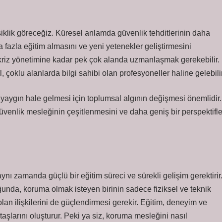
iklik göreceğiz. Küresel anlamda güvenlik tehditlerinin daha
fazla eğitim almasını ve yeni yetenekler geliştirmesini
ve kriz yönetimine kadar pek çok alanda uzmanlaşmak gerekebilir.
 çoklu alanlarda bilgi sahibi olan profesyoneller haline gelebilir
aygın hale gelmesi için toplumsal algının değişmesi önemlidir.
güvenlik mesleğinin çeşitlenmesini ve daha geniş bir perspektifl
ynı zamanda güçlü bir eğitim süreci ve sürekli gelişim gerektirir
nda, koruma olmak isteyen birinin sadece fiziksel ve teknik
lan ilişkilerini de güçlendirmesi gerekir. Eğitim, deneyim ve
şlarını oluşturur. Peki ya siz, koruma mesleğini nasıl