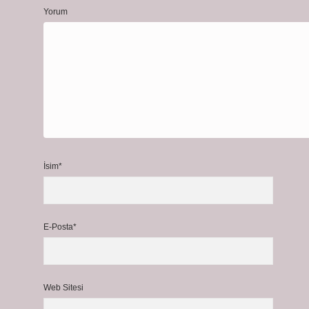
Yorum
İsim*
E-Posta*
Web Sitesi