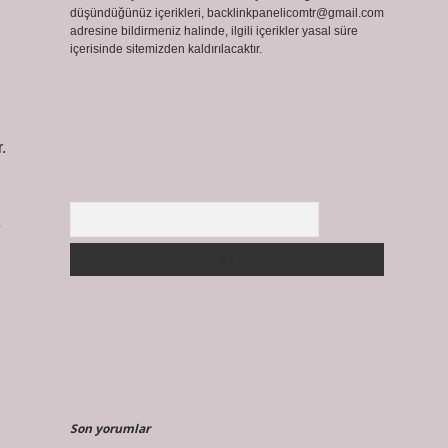
düşündüğünüz içerikleri,
backlinkpanelicomtr@gmail.com
adresine bildirmeniz halinde, ilgili içerikler yasal süre
içerisinde sitemizden kaldırılacaktır.
.
Arama
e
.
Son yorumlar