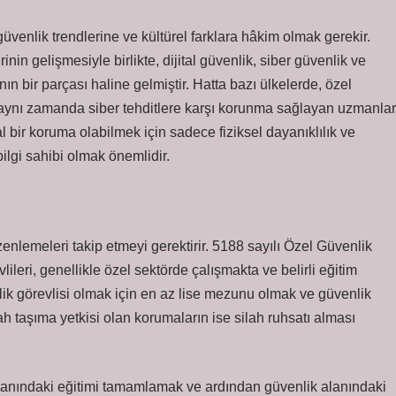
venlik trendlerine ve kültürel farklara hâkim olmak gerekir.
nin gelişmesiyle birlikte, dijital güvenlik, siber güvenlik ve
n bir parçası haline gelmiştir. Hatta bazı ülkelerde, özel
l, aynı zamanda siber tehditlere karşı korunma sağlayan uzmanlar
l bir koruma olabilmek için sadece fiziksel dayanıklılık ve
ilgi sahibi olmak önemlidir.
zenlemeleri takip etmeyi gerektirir. 5188 sayılı Özel Güvenlik
leri, genellikle özel sektörde çalışmakta ve belirli eğitim
ik görevlisi olmak için en az lise mezunu olmak ve güvenlik
lah taşıma yetkisi olan korumaların ise silah ruhsatı alması
alanındaki eğitimi tamamlamak ve ardından güvenlik alanındaki