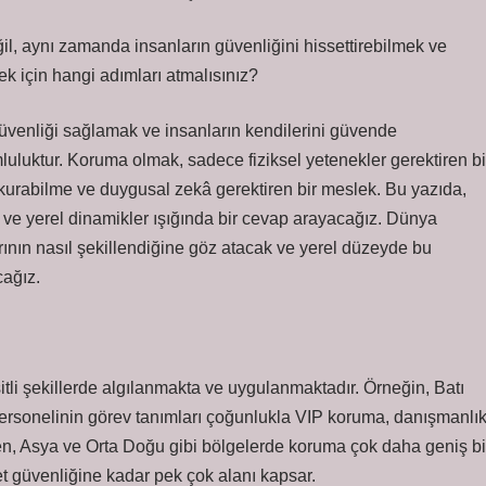
l, aynı zamanda insanların güvenliğini hissettirebilmek ve
k için hangi adımları atmalısınız?
güvenliği sağlamak ve insanların kendilerini güvende
uluktur. Koruma olmak, sadece fiziksel yetenekler gerektiren bi
i kurabilme ve duygusal zekâ gerektiren bir meslek. Bu yazıda,
ve yerel dinamikler ışığında bir cevap arayacağız. Dünya
arının nasıl şekillendiğine göz atacak ve yerel düzeyde bu
cağız.
li şekillerde algılanmakta ve uygulanmaktadır. Örneğin, Batı
ersonelinin görev tanımları çoğunlukla VIP koruma, danışmanlı
en, Asya ve Orta Doğu gibi bölgelerde koruma çok daha geniş bi
let güvenliğine kadar pek çok alanı kapsar.