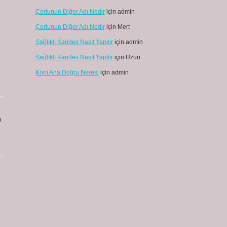
Çorlunun Diğer Adı Nedir
için
admin
Çorlunun Diğer Adı Nedir
için
Mert
Sağlıklı Karides Nasıl Yapılır
için
admin
Sağlıklı Karides Nasıl Yapılır
için
Uzun
Koni Ana Doğru Neresi
için
admin
ı