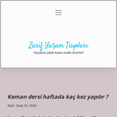
menüyü
Anasayfa
Gizlilik Politikası
Yasal Uyarı
aç
Hakkımızda
Zarif Yaşam Tüyoları
Hayatına şıklık katan pratik öneriler!
Keman dersi haftada kaç kez yapılır ?
Tarih: Ocak 24, 2026