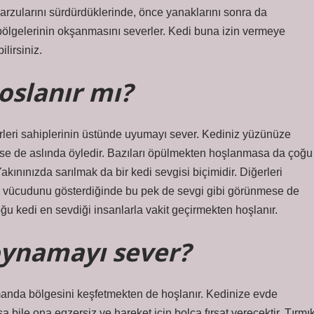
 arzularını sürdürdüklerinde, önce yanaklarını sonra da
 bölgelerinin okşanmasını severler. Kedi buna izin vermeye
lirsiniz.
oslanır mı?
ğerleri sahiplerinin üstünde uyumayı sever. Kediniz yüzünüze
se de aslında öyledir. Bazıları öpülmekten hoşlanmasa da çoğu
akınınızda sarılmak da bir kedi sevgisi biçimidir. Diğerleri
e vücudunu gösterdiğinde bu pek de sevgi gibi görünmese de
u kedi en sevdiği insanlarla vakit geçirmekten hoşlanır.
oynamayı sever?
anda bölgesini keşfetmekten de hoşlanır. Kedinize evde
bile ona egzersiz ve hareket için bolca fırsat verecektir. Tırmı