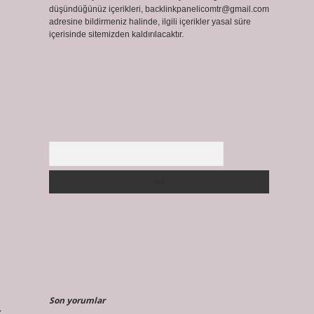
düşündüğünüz içerikleri,
backlinkpanelicomtr@gmail.com
adresine bildirmeniz halinde, ilgili içerikler yasal süre
içerisinde sitemizden kaldırılacaktır.
Arama
Son yorumlar
k