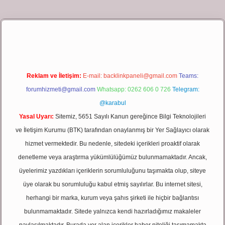
 giriş
Reklam ve İletişim:
E-mail:
backlinkpaneli@gmail.com
Teams:
forumhizmeti@gmail.com
Whatsapp: 0262 606 0 726
Telegram:
@karabul
Yasal Uyarı:
Sitemiz, 5651 Sayılı Kanun gereğince Bilgi Teknolojileri
ve İletişim Kurumu (BTK) tarafından onaylanmış bir Yer Sağlayıcı olarak
hizmet vermektedir. Bu nedenle, sitedeki içerikleri proaktif olarak
denetleme veya araştırma yükümlülüğümüz bulunmamaktadır. Ancak,
üyelerimiz yazdıkları içeriklerin sorumluluğunu taşımakta olup, siteye
üye olarak bu sorumluluğu kabul etmiş sayılırlar. Bu internet sitesi,
herhangi bir marka, kurum veya şahıs şirketi ile hiçbir bağlantısı
bulunmamaktadır. Sitede yalnızca kendi hazırladığımız makaleler