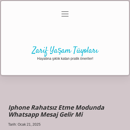
menüyü
Anasayfa
Gizlilik Politikası
Yasal Uyarı
aç
Hakkımızda
Zarif Yaşam Tüyoları
Hayatına şıklık katan pratik öneriler!
Iphone Rahatsız Etme Modunda
Whatsapp Mesaj Gelir Mi
Tarih: Ocak 21, 2025