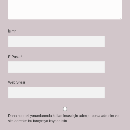
İsim*
E-Posta*
Web Sitesi
Daha sonraki yorumlarımda kullanılması için adım, e-posta adresim ve
site adresim bu tarayıcıya kaydedilsin.