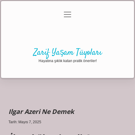
menüyü
Anasayfa
Gizlilik Politikası
Yasal Uyarı
aç
Hakkımızda
Zarif Yaşam Tüyoları
Hayatına şıklık katan pratik öneriler!
Ilgar Azeri Ne Demek
Tarih: Mayıs 7, 2025