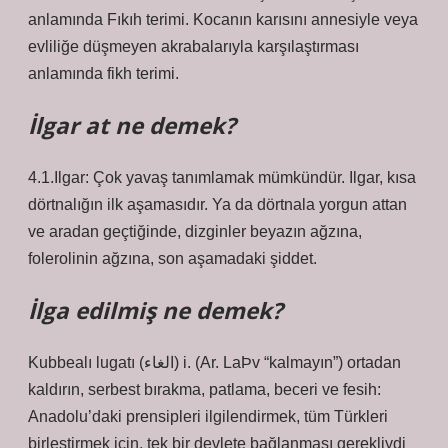
anlamında Fıkıh terimi. Kocanın karısını annesiyle veya
evliliğe düşmeyen akrabalarıyla karşılaştırması
anlamında fikh terimi.
İlgar at ne demek?
4.1.Ilgar: Çok yavaş tanımlamak mümkündür. Ilgar, kısa
dörtnalığın ilk aşamasıdır. Ya da dörtnala yorgun attan
ve aradan geçtiğinde, dizginler beyazın ağzına,
folerolinin ağzına, son aşamadaki şiddet.
İlga edilmiş ne demek?
Kubbealı lugatı (ﺍﻟﻐﺎﺀ) i. (Ar. LaÞv “kalmayın”) ortadan
kaldırın, serbest bırakma, patlama, beceri ve fesih:
Anadolu’daki prensipleri ilgilendirmek, tüm Türkleri
birleştirmek için, tek bir devlete bağlanması gerekliydi