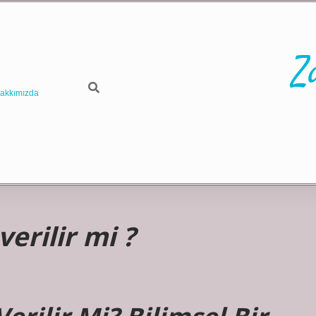
Z
akkımızda
erilir mi ?