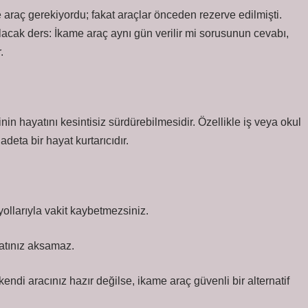
araç gerekiyordu; fakat araçlar önceden rezerve edilmişti.
ılacak ders: İkame araç aynı gün verilir mi sorusunun cevabı,
.
in hayatını kesintisiz sürdürebilmesidir. Özellikle iş veya okul
deta bir hayat kurtarıcıdır.
llarıyla vakit kaybetmezsiniz.
yatınız aksamaz.
endi aracınız hazır değilse, ikame araç güvenli bir alternatif