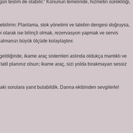
gün teslim de olabilir.” Konunun temelinde, hizmetin sürekliliği,
yebilirim: Planlama, stok yönetimi ve talebin dengesi doğruysa,
ibi olarak ise bilinçli olmak, rezervasyon yapmak ve servis
almanızı büyük ölçüde kolaylaştırır.
 geldiğinde, ikame araç sistemleri aslında oldukça mantıklı ve
 tatil planınız olsun; ikame araç, sizi yolda bırakmayan sessiz
zdaki sorulara yanıt bulabildik. Danna ekibinden sevgilerle!