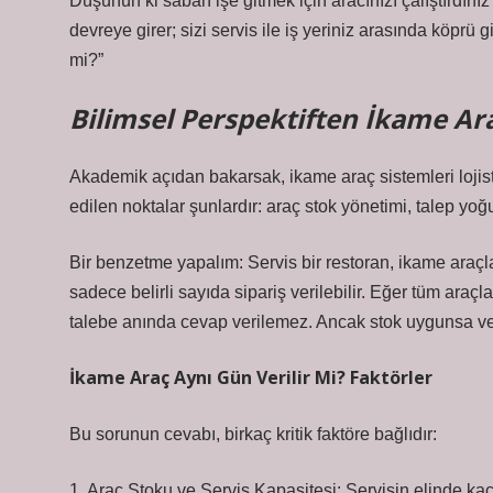
Düşünün ki sabah işe gitmek için aracınızı çalıştırdını
devreye girer; sizi servis ile iş yeriniz arasında köprü g
mi?”
Bilimsel Perspektiften İkame Ar
Akademik açıdan bakarsak, ikame araç sistemleri lojist
edilen noktalar şunlardır: araç stok yönetimi, talep yo
Bir benzetme yapalım: Servis bir restoran, ikame araçlar
sadece belirli sayıda sipariş verilebilir. Eğer tüm araç
talebe anında cevap verilemez. Ancak stok uygunsa ve 
İkame Araç Aynı Gün Verilir Mi? Faktörler
Bu sorunun cevabı, birkaç kritik faktöre bağlıdır:
1. Araç Stoku ve Servis Kapasitesi: Servisin elinde ka