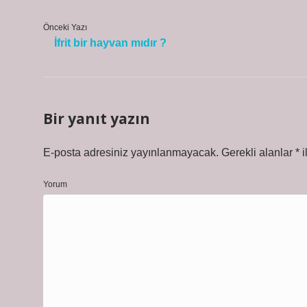
Önceki Yazı
İfrit bir hayvan mıdır ?
Bir yanıt yazın
E-posta adresiniz yayınlanmayacak.
Gerekli alanlar
*
i
Yorum