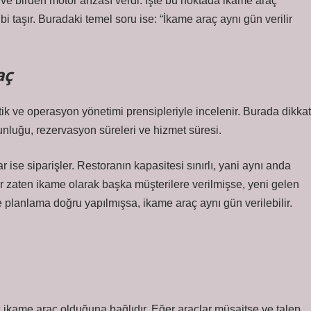
z ve birden motor arızası verdi. İşte bu noktada ikame araç
ibi taşır. Buradaki temel soru ise: “İkame araç aynı gün verilir
aç
ik ve operasyon yönetimi prensipleriyle incelenir. Burada dikkat
ğunluğu, rezervasyon süreleri ve hizmet süresi.
 ise siparişler. Restoranın kapasitesi sınırlı, yani aynı anda
lar zaten ikame olarak başka müşterilere verilmişse, yeni gelen
planlama doğru yapılmışsa, ikame araç aynı gün verilebilir.
ç ikame araç olduğuna bağlıdır. Eğer araçlar müsaitse ve talep