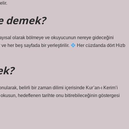
lir.
ne demek?
nı sayısal olarak bölmeye ve okuyucunun nereye gideceğini
e her beş sayfada bir yerleştirilir.
Her cüzdanda dört Hizb
ek?
onularak, belirli bir zaman dilimi içerisinde Kur’an-ı Kerim’i
kusun, hedeflenen tarihte onu bitirebileceğinin göstergesi