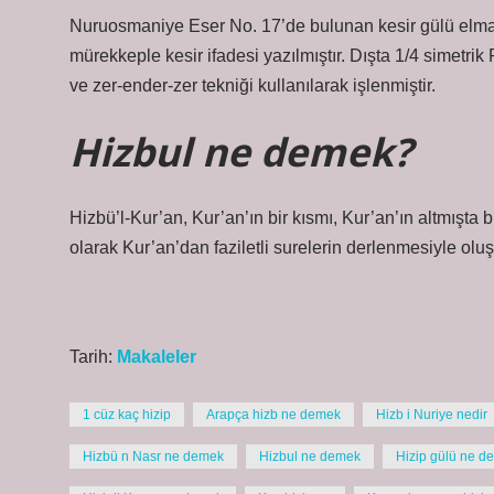
Nuruosmaniye Eser No. 17’de bulunan kesir gülü elmas
mürekkeple kesir ifadesi yazılmıştır. Dışta 1/4 simetri
ve zer-ender-zer tekniği kullanılarak işlenmiştir.
Hizbul ne demek?
Hizbü’l-Kur’an, Kur’an’ın bir kısmı, Kur’an’ın altmışta b
olarak Kur’an’dan faziletli surelerin derlenmesiyle oluş
Tarih:
Makaleler
1 cüz kaç hizip
Arapça hizb ne demek
Hizb i Nuriye nedir
Hizbü n Nasr ne demek
Hizbul ne demek
Hizip gülü ne d