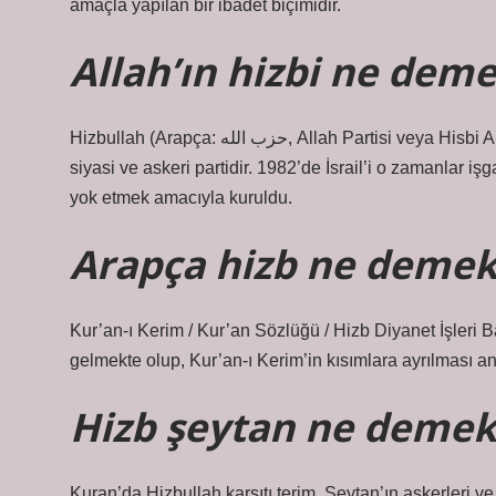
amaçla yapılan bir ibadet biçimidir.
Allah’ın hizbi ne deme
Hizbullah (Arapça: حزب الله‎, Allah Partisi veya Hisbi Allah) Lübnan’da hem sivil hem de askeri kanatları olan bir Şii
siyasi ve askeri partidir. 1982’de İsrail’i o zamanlar 
yok etmek amacıyla kuruldu.
Arapça hizb ne demek
Kur’an-ı Kerim / Kur’an Sözlüğü / Hizb Diyanet İşleri
gelmekte olup, Kur’an-ı Kerim’in kısımlara ayrılması a
Hizb şeytan ne demek
Kuran’da Hizbullah karşıtı terim, Şeytan’ın askerleri ve 