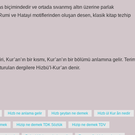
 biçimindedir ve ortada sıvanmış altın üzerine parlak
k Rumi ve Hatayi motiflerinden oluşan desen, klasik kitap tezhip
iri, Kur’an’ın bir kısmı, Kur’an’ın bir bölümü anlamına gelir. Teri
turulan dergilere Hizbü’l-Kur’an denir.
Hizb ne anlama gelir
Hizb şeytan ne demek
Hizb ül Kur ân nedir
emek
Hizip ne demek TDK Sözlük
Hizip ne demek TDV