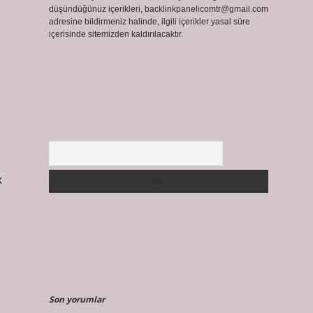
düşündüğünüz içerikleri,
backlinkpanelicomtr@gmail.com
adresine bildirmeniz halinde, ilgili içerikler yasal süre
içerisinde sitemizden kaldırılacaktır.
Arama
k
Son yorumlar