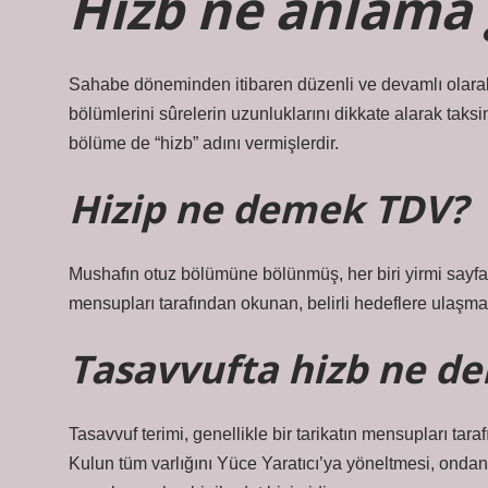
Hizb ne anlama 
Sahabe döneminden itibaren düzenli ve devamlı olara
bölümlerini sûrelerin uzunluklarını dikkate alarak taksi
bölüme de “hizb” adını vermişlerdir.
Hizip ne demek TDV?
Mushafın otuz bölümüne bölünmüş, her biri yirmi sayfada
mensupları tarafından okunan, belirli hedeflere ulaşmak
Tasavvufta hizb ne d
Tasavvuf terimi, genellikle bir tarikatın mensupları tara
Kulun tüm varlığını Yüce Yaratıcı’ya yöneltmesi, ondan