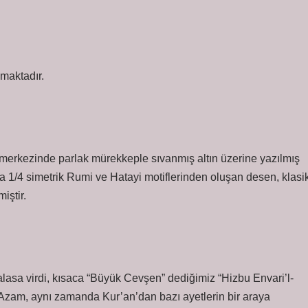
şmaktadır.
erkezinde parlak mürekkeple sıvanmış altın üzerine yazılmış
da 1/4 simetrik Rumi ve Hatayi motiflerinden oluşan desen, klasi
iştir.
lasa virdi, kısaca “Büyük Cevşen” dediğimiz “Hizbu Envari’l-
i Azam, aynı zamanda Kur’an’dan bazı ayetlerin bir araya