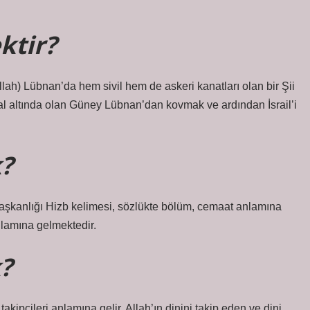
ktir?
işgal altında olan Güney Lübnan’dan kovmak ve ardından İsrail’i
?
 Başkanlığı Hizb kelimesi, sözlükte bölüm, cemaat anlamına
nlamına gelmektedir.
?
takipçileri anlamına gelir. Allah’ın dinini takip eden ve dini