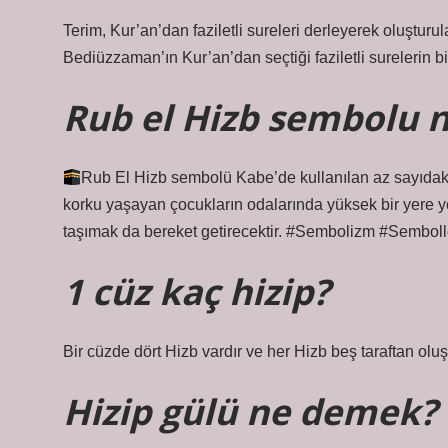
Terim, Kur’an’dan faziletli sureleri derleyerek oluşturul
Bediüzzaman’ın Kur’an’dan seçtiği faziletli surelerin bir
Rub el Hizb sembolu n
Rub El Hizb sembolü Kabe’de kullanılan az sayıdaki
korku yaşayan çocukların odalarında yüksek bir yere ye
taşımak da bereket getirecektir. #Sembolizm #Semboll
1 cüz kaç hizip?
Bir cüzde dört Hizb vardır ve her Hizb beş taraftan olu
Hizip gülü ne demek?