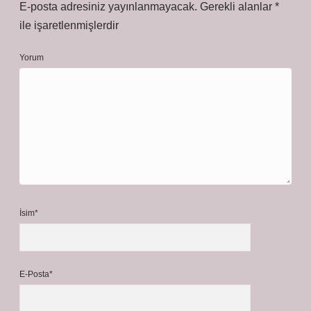
E-posta adresiniz yayınlanmayacak.
Gerekli alanlar
*
ile işaretlenmişlerdir
Yorum
İsim*
E-Posta*