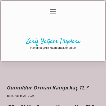
menüyü
Anasayfa
Gizlilik Politikası
Yasal Uyarı
aç
Hakkımızda
Zarif Yaşam Tüyoları
Hayatına şıklık katan pratik öneriler!
Gümüldür Orman Kampı kaç TL ?
Tarih: Kasım 28, 2025