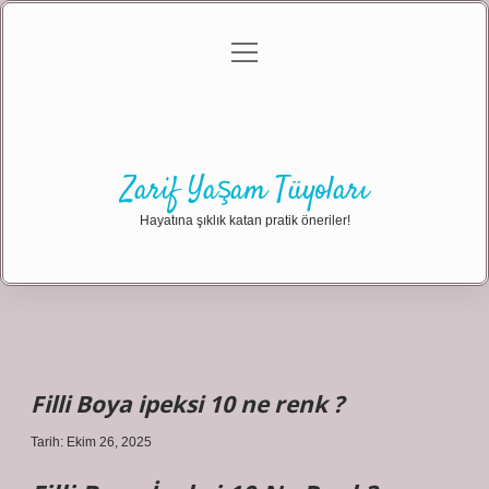
menüyü
Anasayfa
Gizlilik Politikası
Yasal Uyarı
aç
Hakkımızda
Zarif Yaşam Tüyoları
Hayatına şıklık katan pratik öneriler!
Filli Boya ipeksi 10 ne renk ?
Tarih: Ekim 26, 2025