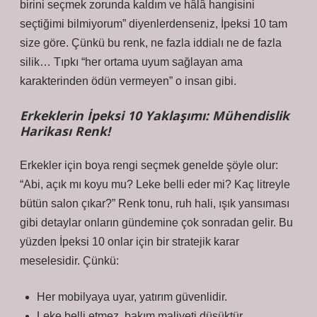
birini seçmek zorunda kaldım ve hâlâ hangisini
seçtiğimi bilmiyorum” diyenlerdenseniz, İpeksi 10 tam
size göre. Çünkü bu renk, ne fazla iddialı ne de fazla
silik… Tıpkı “her ortama uyum sağlayan ama
karakterinden ödün vermeyen” o insan gibi.
Erkeklerin İpeksi 10 Yaklaşımı: Mühendislik
Harikası Renk!
Erkekler için boya rengi seçmek genelde şöyle olur:
“Abi, açık mı koyu mu? Leke belli eder mi? Kaç litreyle
bütün salon çıkar?” Renk tonu, ruh hali, ışık yansıması
gibi detaylar onların gündemine çok sonradan gelir. Bu
yüzden İpeksi 10 onlar için bir stratejik karar
meselesidir. Çünkü:
Her mobilyaya uyar, yatırım güvenlidir.
Leke belli etmez, bakım maliyeti düşüktür.