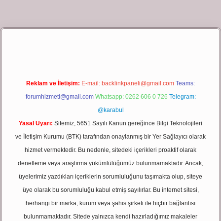
et giriş
Reklam ve İletişim:
E-mail:
backlinkpaneli@gmail.com
Teams:
forumhizmeti@gmail.com
Whatsapp: 0262 606 0 726
Telegram:
@karabul
Yasal Uyarı:
Sitemiz, 5651 Sayılı Kanun gereğince Bilgi Teknolojileri
ve İletişim Kurumu (BTK) tarafından onaylanmış bir Yer Sağlayıcı olarak
hizmet vermektedir. Bu nedenle, sitedeki içerikleri proaktif olarak
denetleme veya araştırma yükümlülüğümüz bulunmamaktadır. Ancak,
üyelerimiz yazdıkları içeriklerin sorumluluğunu taşımakta olup, siteye
üye olarak bu sorumluluğu kabul etmiş sayılırlar. Bu internet sitesi,
herhangi bir marka, kurum veya şahıs şirketi ile hiçbir bağlantısı
bulunmamaktadır. Sitede yalnızca kendi hazırladığımız makaleler