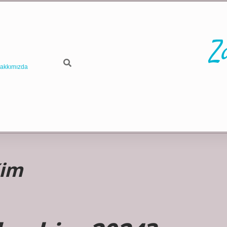
Z
akkımızda
Kim