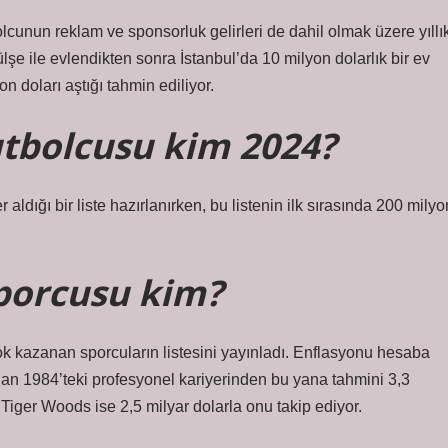
lcunun reklam ve sponsorluk gelirleri de dahil olmak üzere yıllı
şe ile evlendikten sonra İstanbul’da 10 milyon dolarlık bir ev
n doları aştığı tahmin ediliyor.
utbolcusu kim 2024?
aldığı bir liste hazırlanırken, bu listenin ilk sırasında 200 milyo
porcusu kim?
k kazanan sporcuların listesini yayınladı. Enflasyonu hesaba
an 1984’teki profesyonel kariyerinden bu yana tahmini 3,3
 Tiger Woods ise 2,5 milyar dolarla onu takip ediyor.