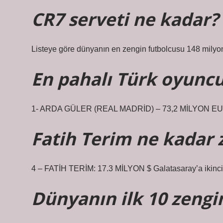
CR7 serveti ne kadar?
Listeye göre dünyanın en zengin futbolcusu 148 milyon
En pahalı Türk oyunc
1- ARDA GÜLER (REAL MADRİD) – 73,2 MİLYON E
Fatih Terim ne kadar 
4 – FATİH TERİM: 17.3 MİLYON $ Galatasaray’a ikinci ge
Dünyanın ilk 10 zengi