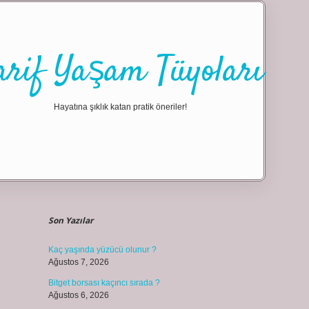
arif Yaşam Tüyoları
Hayatına şıklık katan pratik öneriler!
Sidebar
ilbet giriş
Son Yazılar
Kaç yaşında yüzücü olunur ?
Ağustos 7, 2026
Bitget borsası kaçıncı sırada ?
Ağustos 6, 2026