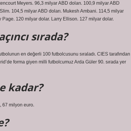
ettencourt Meyers. 96,3 milyar ABD doları. 100,9 milyar ABD
 Slim. 104,5 milyar ABD doları. Mukesh Ambani. 114,5 milyar
 Page. 120 milyar dolar. Larry Ellison. 127 milyar dolar.
çıncı sırada?
utbolunun en değerli 100 futbolcusunu sıraladı. CIES tarafından
id’de forma giyen milli futbolcumuz Arda Güler 90. sırada yer
ne kadar?
, 67 milyon euro.
e?