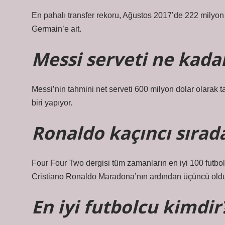
En pahalı transfer rekoru, Ağustos 2017’de 222 milyon 
Germain’e ait.
Messi serveti ne kada
Messi’nin tahmini net serveti 600 milyon dolar olarak 
biri yapıyor.
Ronaldo kaçıncı sırad
Four Four Two dergisi tüm zamanların en iyi 100 futbolc
Cristiano Ronaldo Maradona’nın ardından üçüncü old
En iyi futbolcu kimdir