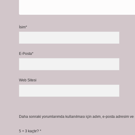
İsim*
E-Posta*
Web Sitesi
Daha sonraki yorumlarımda kullanılması için adım, e-posta adresim ve s
5 + 3 kaçtır?
*