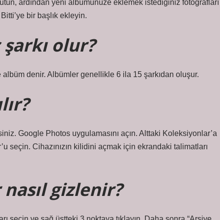
tutun, ardından yeni albümünüze eklemek istediğiniz fotoğrafları
itti’ye bir başlık ekleyin.
 şarkı olur?
 albüm denir. Albümler genellikle 6 ila 15 şarkıdan oluşur.
lır?
lirsiniz. Google Photos uygulamasını açın. Alttaki Koleksiyonlar’a
r’u seçin. Cihazınızın kilidini açmak için ekrandaki talimatları
nasıl gizlenir?
ları seçin ve sağ üstteki 3 noktaya tıklayın. Daha sonra “Arşive