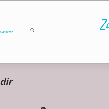
Z
akkımızda
dir