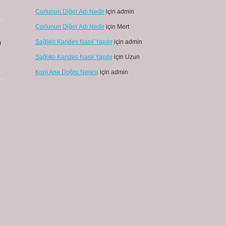
Çorlunun Diğer Adı Nedir
için
admin
Çorlunun Diğer Adı Nedir
için
Mert
Sağlıklı Karides Nasıl Yapılır
için
admin
ı
Sağlıklı Karides Nasıl Yapılır
için
Uzun
Koni Ana Doğru Neresi
için
admin