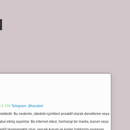
 0 726
Telegram: @karabul
ektedir. Bu nedenle, sitedeki içerikleri proaktif olarak denetleme veya
 etmiş sayılırlar. Bu internet sitesi, herhangi bir marka, kurum veya
niteliği taşımamakta olup, gerçek kurum ve kişiler hakkında paylaşım