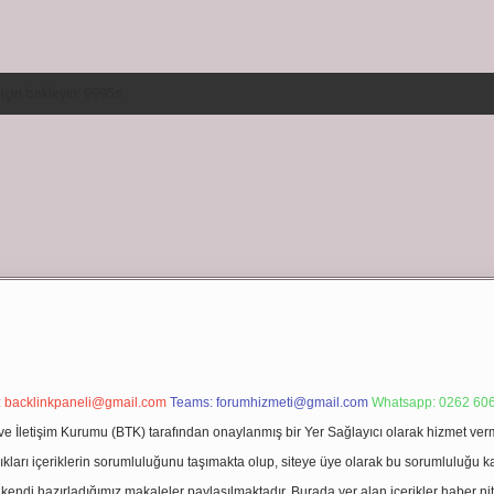
:
backlinkpaneli@gmail.com
Teams:
forumhizmeti@gmail.com
Whatsapp: 0262 606
ve İletişim Kurumu (BTK) tarafından onaylanmış bir Yer Sağlayıcı olarak hizmet verm
rı içeriklerin sorumluluğunu taşımakta olup, siteye üye olarak bu sorumluluğu kabul
a kendi hazırladığımız makaleler paylaşılmaktadır. Burada yer alan içerikler haber 