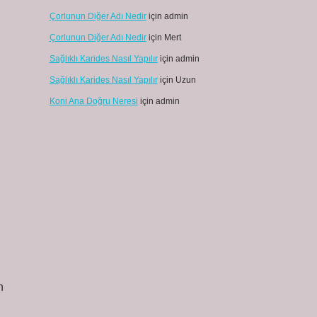
Çorlunun Diğer Adı Nedir
için
admin
Çorlunun Diğer Adı Nedir
için
Mert
Sağlıklı Karides Nasıl Yapılır
için
admin
Sağlıklı Karides Nasıl Yapılır
için
Uzun
Koni Ana Doğru Neresi
için
admin
n