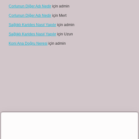
Çorlunun Diğer Adı Nedir
için
admin
Çorlunun Diğer Adı Nedir
için
Mert
Sağlıklı Karides Nasıl Yapılır
için
admin
Sağlıklı Karides Nasıl Yapılır
için
Uzun
Koni Ana Doğru Neresi
için
admin
t giriş