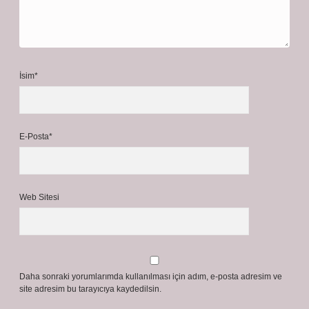
İsim*
E-Posta*
Web Sitesi
Daha sonraki yorumlarımda kullanılması için adım, e-posta adresim ve
site adresim bu tarayıcıya kaydedilsin.