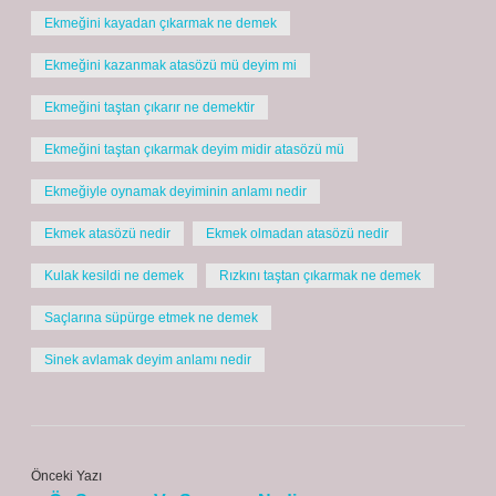
Ekmeğini kayadan çıkarmak ne demek
Ekmeğini kazanmak atasözü mü deyim mi
Ekmeğini taştan çıkarır ne demektir
Ekmeğini taştan çıkarmak deyim midir atasözü mü
Ekmeğiyle oynamak deyiminin anlamı nedir
Ekmek atasözü nedir
Ekmek olmadan atasözü nedir
Kulak kesildi ne demek
Rızkını taştan çıkarmak ne demek
Saçlarına süpürge etmek ne demek
Sinek avlamak deyim anlamı nedir
Önceki Yazı