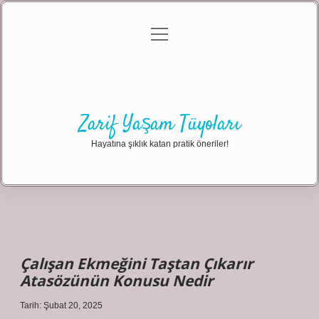
menüyü
Anasayfa
Gizlilik Politikası
Yasal Uyarı
aç
Hakkımızda
Zarif Yaşam Tüyoları
Hayatına şıklık katan pratik öneriler!
Çalışan Ekmeğini Taştan Çıkarır
Atasözünün Konusu Nedir
Tarih: Şubat 20, 2025