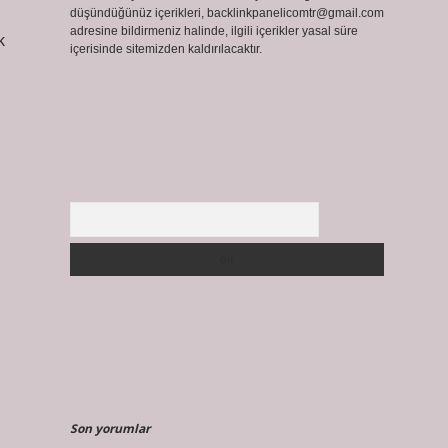
düşündüğünüz içerikleri,
backlinkpanelicomtr@gmail.com
adresine bildirmeniz halinde, ilgili içerikler yasal süre
k
içerisinde sitemizden kaldırılacaktır.
Arama
Son yorumlar