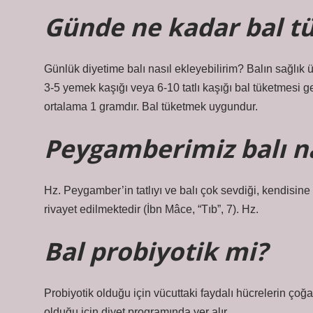
Günde ne kadar bal tü
Günlük diyetime balı nasıl ekleyebilirim? Balın sağlık 
3-5 yemek kaşığı veya 6-10 tatlı kaşığı bal tüketmesi g
ortalama 1 gramdır. Bal tüketmek uygundur.
Peygamberimiz balı na
Hz. Peygamber’in tatlıyı ve balı çok sevdiği, kendisin
rivayet edilmektedir (İbn Mâce, “Tıb”, 7). Hz.
Bal probiyotik mi?
Probiyotik olduğu için vücuttaki faydalı hücrelerin çoğ
olduğu için diyet programında yer alır.