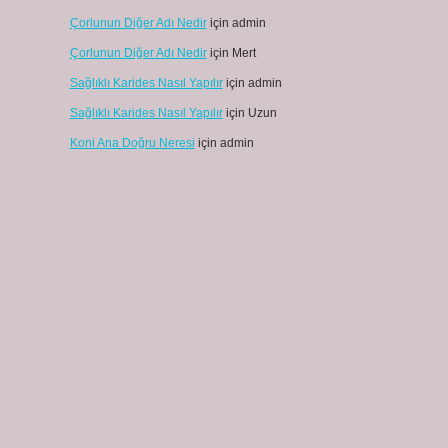
Çorlunun Diğer Adı Nedir
için
admin
Çorlunun Diğer Adı Nedir
için
Mert
Sağlıklı Karides Nasıl Yapılır
için
admin
Sağlıklı Karides Nasıl Yapılır
için
Uzun
u
Koni Ana Doğru Neresi
için
admin