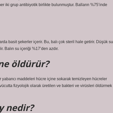
 her iki grup antibiyotik birlikte bulunmuştur. Balların %75’inde
da basit şekerler içerir. Bu, balı çok steril hale getirir. Düşük su
r. Balın su içeriği %17’den azdır.
ne öldürür?
r yabancı maddeleri hücre içine sokarak temizleyen hücreler
ücutta fizyolojik olarak üretilen ve bakteri ve virüsleri öldürmek
y nedir?