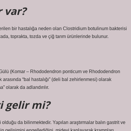
r var?
ilen bir hastalığa neden olan Clostridium botulinum bakterisi
vada, toprakta, tozda ve çiğ tarım ürünlerinde bulunur.
an Gülü (Komar – Rhododendron ponticum ve Rhododendron
k arasında “bal hastalığı” (deli bal zehirlenmesi) olarak
” olarak da adlandırılır.
i gelir mi?
 olduğu da bilinmektedir. Yapılan araştırmalar balın gastrit ve
nin gelişimini engellediğini, mideyi kaplayarak krampları