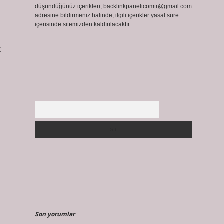
düşündüğünüz içerikleri,
backlinkpanelicomtr@gmail.com
adresine bildirmeniz halinde, ilgili içerikler yasal süre
içerisinde sitemizden kaldırılacaktır.
k
Arama
Son yorumlar