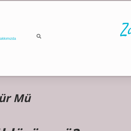
Z
akkımızda
rür Mü