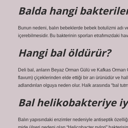
Balda hangi bakterile
Bunun nedeni, balın bebeklerde bebek botulizmi adı ver
içerebilmesidir. Bu bakterinin sporları etrafımızdaki ha
Hangi bal öldürür?
Deli bal, arıların Beyaz Orman Gülü ve Kafkas Orm
flavum) çiçeklerinden elde ettiği bir arı ürünüdür ve hal
adlandırılan olguya neden olur. Halk arasında “bal tutma
Bal helikobakteriye iy
Balın yapısındaki enzimler nedeniyle antiseptik özelliği
mide ülseri nedeni olan “Helicobacter pylori” bakterisi