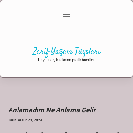
menüyü
Anasayfa
Gizlilik Politikası
Yasal Uyarı
aç
Hakkımızda
Zarif Yaşam Tüyoları
Hayatına şıklık katan pratik öneriler!
Anlamadım Ne Anlama Gelir
Tarih: Aralık 23, 2024