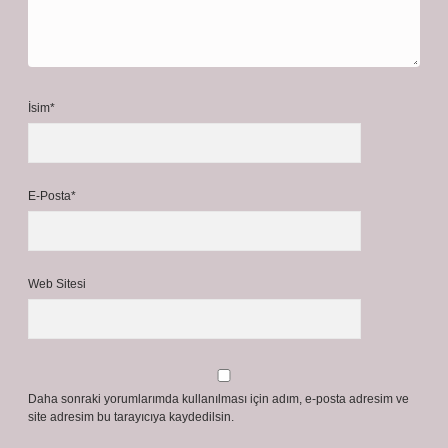
İsim*
E-Posta*
Web Sitesi
Daha sonraki yorumlarımda kullanılması için adım, e-posta adresim ve
site adresim bu tarayıcıya kaydedilsin.