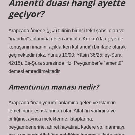
Amentü duası hangi ayette
geçiyor?
Arapçada âmene (آمن) fiilinin birinci tekil şahsı olan ve
“inandım” anlamına gelen amentü, Kur’an’da üç yerde
konuşanın imanını açıklarken kullandığı bir ifade olarak
geçmektedir (bkz. Yunus 10/90; Yâsin 36/25; eş-Şura
42/15). Eş-Şura suresinde Hz. Peygamber’e “amentü”
demesi emredilmektedir.
Amentunun manası nedir?
Arapçada “inanıyorum” anlamına gelen ve İslam’ın
temel inanç esaslarından olan Allah’ın varlığına ve
birliğine, ayrıca meleklerine, kitaplarına,
peygamberlerine, ahiret hayatına, kadere vb. inanmayı,