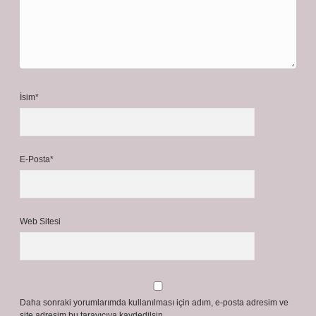
İsim*
E-Posta*
Web Sitesi
Daha sonraki yorumlarımda kullanılması için adım, e-posta adresim ve
site adresim bu tarayıcıya kaydedilsin.