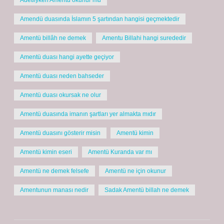
Adetliyken Amentü okunur mu
Amendü duasında İslamın 5 şartından hangisi geçmektedir
Amentü billâh ne demek
Amentu Billahi hangi surededir
Amentü duası hangi ayette geçiyor
Amentü duası neden bahseder
Amentü duası okursak ne olur
Amentü duasında imanın şartları yer almakta mıdır
Amentü duasını gösterir misin
Amentü kimin
Amentü kimin eseri
Amentü Kuranda var mı
Amentü ne demek felsefe
Amentü ne için okunur
Amentunun manası nedir
Sadak Amentü billah ne demek