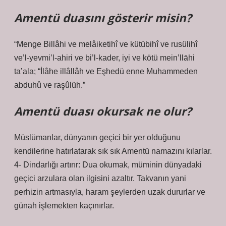
Amentü duasını gösterir misin?
“Menge Billâhi ve melâiketihî ve kütübihî ve rusülihî
ve’l-yevmi’l-ahiri ve bi’l-kader, iyi ve kötü mein’llāhi
ta’ala; “İlâhe illâllâh ve Eşhedü enne Muhammeden
abduhû ve raşûlüh.”
Amentü duası okursak ne olur?
Müslümanlar, dünyanın geçici bir yer olduğunu
kendilerine hatırlatarak sık sık Amentü namazını kılarlar.
4- Dindarlığı artırır: Dua okumak, müminin dünyadaki
geçici arzulara olan ilgisini azaltır. Takvanın yani
perhizin artmasıyla, haram şeylerden uzak dururlar ve
günah işlemekten kaçınırlar.