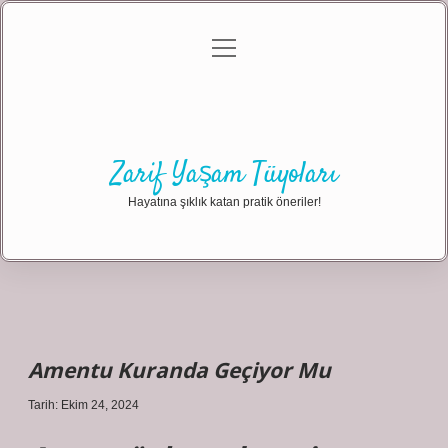
menüyü
Anasayfa
Gizlilik Politikası
Yasal Uyarı
aç
Hakkımızda
Zarif Yaşam Tüyoları
Hayatına şıklık katan pratik öneriler!
Amentu Kuranda Geçiyor Mu
Tarih: Ekim 24, 2024