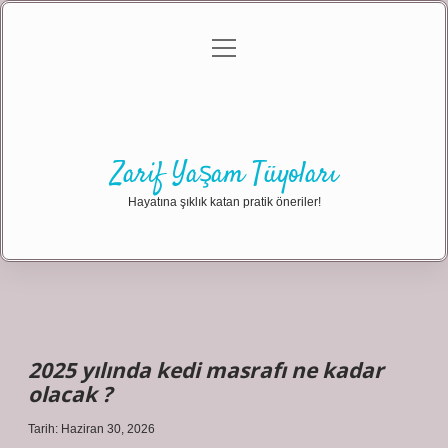
menüyü
Anasayfa
Gizlilik Politikası
Yasal Uyarı
aç
Hakkımızda
Zarif Yaşam Tüyoları
Hayatına şıklık katan pratik öneriler!
2025 yılında kedi masrafı ne kadar
olacak ?
Tarih: Haziran 30, 2026