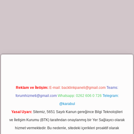
t giriş
Reklam ve İletişim:
E-mail:
backlinkpaneli@gmail.com
Teams:
forumhizmeti@gmail.com
Whatsapp: 0262 606 0 726
Telegram:
@karabul
Yasal Uyarı:
Sitemiz, 5651 Sayılı Kanun gereğince Bilgi Teknolojileri
ve İletişim Kurumu (BTK) tarafından onaylanmış bir Yer Sağlayıcı olarak
hizmet vermektedir. Bu nedenle, sitedeki içerikleri proaktif olarak