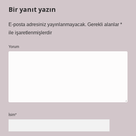
Bir yanıt yazın
E-posta adresiniz yayınlanmayacak.
Gerekli alanlar
*
ile işaretlenmişlerdir
Yorum
İsim*