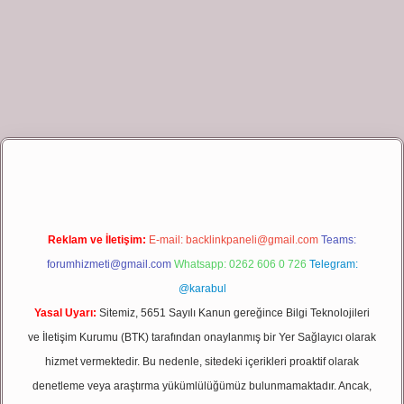
bet giriş
Reklam ve İletişim:
E-mail:
backlinkpaneli@gmail.com
Teams:
forumhizmeti@gmail.com
Whatsapp: 0262 606 0 726
Telegram:
@karabul
Yasal Uyarı:
Sitemiz, 5651 Sayılı Kanun gereğince Bilgi Teknolojileri
ve İletişim Kurumu (BTK) tarafından onaylanmış bir Yer Sağlayıcı olarak
hizmet vermektedir. Bu nedenle, sitedeki içerikleri proaktif olarak
denetleme veya araştırma yükümlülüğümüz bulunmamaktadır. Ancak,