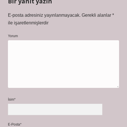
Bir yanıt yazın
E-posta adresiniz yayınlanmayacak.
Gerekli alanlar
*
ile işaretlenmişlerdir
Yorum
İsim*
E-Posta*