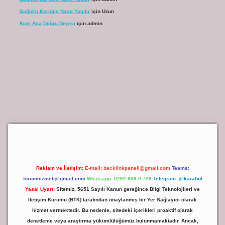
Sağlıklı Karides Nasıl Yapılır
için
Uzun
Koni Ana Doğru Neresi
için
admin
ilbet giriş
Reklam ve İletişim:
E-mail:
backlinkpaneli@gmail.com
Teams:
forumhizmeti@gmail.com
Whatsapp: 0262 606 0 726
Telegram: @karabul
Yasal Uyarı:
Sitemiz, 5651 Sayılı Kanun gereğince Bilgi Teknolojileri ve
İletişim Kurumu (BTK) tarafından onaylanmış bir Yer Sağlayıcı olarak
hizmet vermektedir. Bu nedenle, sitedeki içerikleri proaktif olarak
denetleme veya araştırma yükümlülüğümüz bulunmamaktadır. Ancak,