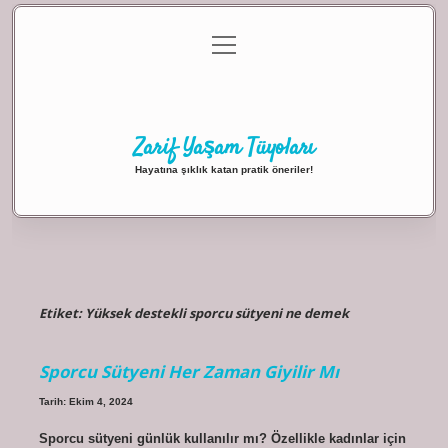
menüyü
Anasayfa
Gizlilik Politikası
Yasal Uyarı
aç
Hakkımızda
Zarif Yaşam Tüyoları
Hayatına şıklık katan pratik öneriler!
Etiket:
Yüksek destekli sporcu sütyeni ne demek
Sporcu Sütyeni Her Zaman Giyilir Mı
Tarih: Ekim 4, 2024
Sporcu sütyeni günlük kullanılır mı? Özellikle kadınlar için