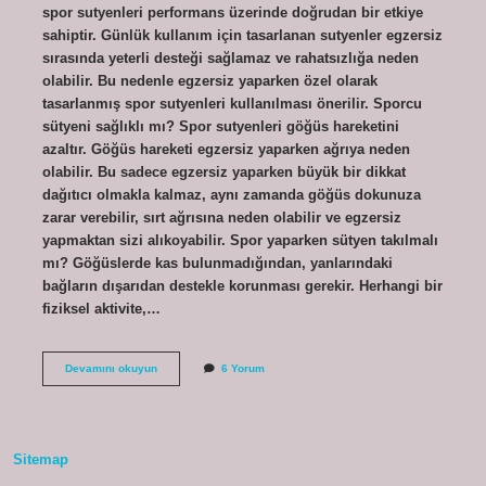
spor sutyenleri performans üzerinde doğrudan bir etkiye
sahiptir. Günlük kullanım için tasarlanan sutyenler egzersiz
sırasında yeterli desteği sağlamaz ve rahatsızlığa neden
olabilir. Bu nedenle egzersiz yaparken özel olarak
tasarlanmış spor sutyenleri kullanılması önerilir. Sporcu
sütyeni sağlıklı mı? Spor sutyenleri göğüs hareketini
azaltır. Göğüs hareketi egzersiz yaparken ağrıya neden
olabilir. Bu sadece egzersiz yaparken büyük bir dikkat
dağıtıcı olmakla kalmaz, aynı zamanda göğüs dokunuza
zarar verebilir, sırt ağrısına neden olabilir ve egzersiz
yapmaktan sizi alıkoyabilir. Spor yaparken sütyen takılmalı
mı? Göğüslerde kas bulunmadığından, yanlarındaki
bağların dışarıdan destekle korunması gerekir. Herhangi bir
fiziksel aktivite,…
Sporcu
Devamını okuyun
6 Yorum
Sütyeni
Her
Zaman
Giyilir
Mı
Sitemap