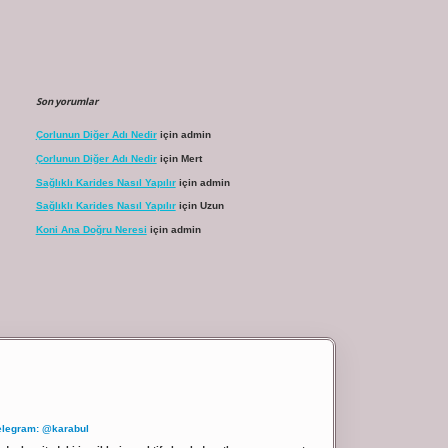
Son yorumlar
Çorlunun Diğer Adı Nedir
için
admin
Çorlunun Diğer Adı Nedir
için
Mert
Sağlıklı Karides Nasıl Yapılır
için
admin
Sağlıklı Karides Nasıl Yapılır
için
Uzun
Koni Ana Doğru Neresi
için
admin
elegram: @karabul