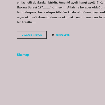
en faziletli dualardan biridir. Amentü ayeti hangi ayettir? Ku
Bakara Suresi 177:……“Kim senin Allah ile beraber olduğuna,
bulunduğuna, her varlığın Allah’ın kitabı olduğuna, peygam
niçin okunur? Amentu duasını okumak, kişinin inancını hatırl
bir fırsattır.…
Amentü
Devamını okuyun
Yorum Bırak
Ayeti
Hangi
Surede
Geçiyor
Sitemap