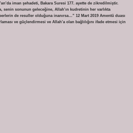
r’an’da iman şehadeti, Bakara Suresi 177. ayette de zikredilmiştir.
 senin sonunun geleceğine, Allah’ın kudretinin her varlıkta
berlerin de resuller olduğuna inanırsa…” 12 Mart 2019 Amentü duası
aması ve güçlendirmesi ve Allah’a olan bağlılığını ifade etmesi için