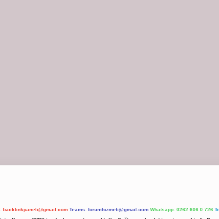
l:
backlinkpaneli@gmail.com
Teams:
forumhizmeti@gmail.com
Whatsapp: 0262 606 0 726
T