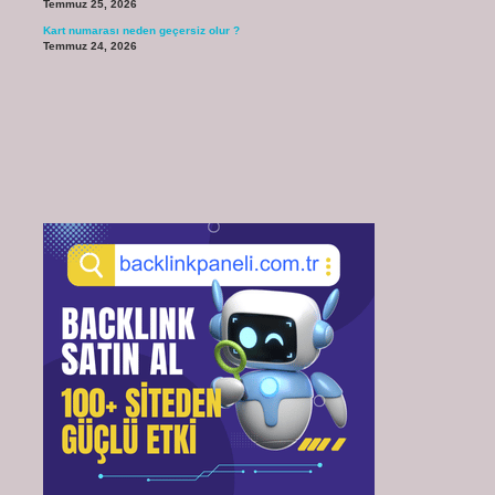
Temmuz 25, 2026
Kart numarası neden geçersiz olur ?
Temmuz 24, 2026