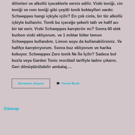
dilimleri ve alkollü içeceklerle servis edilir. Viski toniği, cin
toniği ve rom toniği gibi çeşitli tonik kokteylleri vardır.
Schweppes hangi içkiyle içilir? En çok cinle, bir tür alkollü
içkiyle kullanılır. Tonik bu içeceğe şekerli tatlı ve hafif acı
bir tat verir. Viski Schweppes karıştırılır mı? Sonra 60 elek
burbon viski ekliyorum. ve 1 miktar bitter lemon
Schweppes kullandım. Limon suyu da kullanabilirsiniz. Ve
hafifçe karıştırıyorum. Sonra buz ekliyorum ve harika
kokuyor. Schweppes Zero tonik Ne İle İçilir? Sadece bol
buzla veya Garden Tonic mocktail tarifiyle tadını çıkarın.
Geri dönüştürülebilir ambalaj.…
Schweppes
Devamını okuyun
Yorum Bırak
Tonik
Viski
Ile
Içilir
Mi
Sitemap