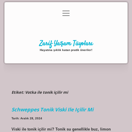
menüyü
Anasayfa
Gizlilik Politikası
Yasal Uyarı
aç
Hakkımızda
Zarif Yaşam Tüyoları
Hayatına şıklık katan pratik öneriler!
Etiket:
Votka ile tonik içilir mi
Schweppes Tonik Viski Ile Içilir Mi
Tarih: Aralık 28, 2024
Viski ile tonik içilir mi? Tonik su genellikle buz, limon