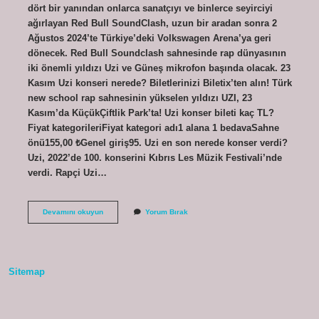
dört bir yanından onlarca sanatçıyı ve binlerce seyirciyi
ağırlayan Red Bull SoundClash, uzun bir aradan sonra 2
Ağustos 2024’te Türkiye’deki Volkswagen Arena’ya geri
dönecek. Red Bull Soundclash sahnesinde rap dünyasının
iki önemli yıldızı Uzi ve Güneş mikrofon başında olacak. 23
Kasım Uzi konseri nerede? Biletlerinizi Biletix’ten alın! Türk
new school rap sahnesinin yükselen yıldızı UZI, 23
Kasım’da KüçükÇiftlik Park’ta! Uzi konser bileti kaç TL?
Fiyat kategorileriFiyat kategori adı1 alana 1 bedavaSahne
önü155,00 ₺Genel giriş95. Uzi en son nerede konser verdi?
Uzi, 2022’de 100. konserini Kıbrıs Les Müzik Festivali’nde
verdi. Rapçi Uzi…
Uzinin
Devamını okuyun
Yorum Bırak
Konseri
Nerede
Sitemap