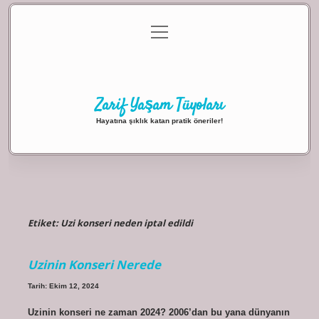
menüyü
Anasayfa
Gizlilik Politikası
Yasal Uyarı
aç
Hakkımızda
Zarif Yaşam Tüyoları
Hayatına şıklık katan pratik öneriler!
Etiket:
Uzi konseri neden iptal edildi
Uzinin Konseri Nerede
Tarih: Ekim 12, 2024
Uzinin konseri ne zaman 2024? 2006’dan bu yana dünyanın