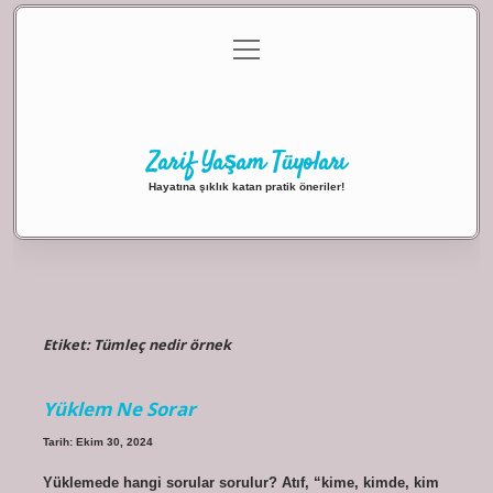
menüyü
Anasayfa
Gizlilik Politikası
Yasal Uyarı
aç
Hakkımızda
Zarif Yaşam Tüyoları
Hayatına şıklık katan pratik öneriler!
Etiket:
Tümleç nedir örnek
Yüklem Ne Sorar
Tarih: Ekim 30, 2024
Yüklemede hangi sorular sorulur? Atıf, “kime, kimde, kim