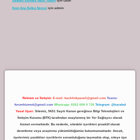
Sağlıklı Karides Nasıl Yapılır
için
Uzun
Koni Ana Doğru Neresi
için
admin
ilbet giriş
Reklam ve İletişim:
E-mail:
backlinkpaneli@gmail.com
Teams:
forumhizmeti@gmail.com
Whatsapp: 0262 606 0 726
Telegram: @karabul
Yasal Uyarı:
Sitemiz, 5651 Sayılı Kanun gereğince Bilgi Teknolojileri ve
İletişim Kurumu (BTK) tarafından onaylanmış bir Yer Sağlayıcı olarak
hizmet vermektedir. Bu nedenle, sitedeki içerikleri proaktif olarak
denetleme veya araştırma yükümlülüğümüz bulunmamaktadır. Ancak,
üyelerimiz yazdıkları içeriklerin sorumluluğunu taşımakta olup, siteye üye