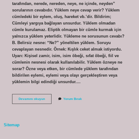
tarafından, nerede, nereden, neye, ne içinde, neyden”
sorularının cevabıdır. Yüklem neye cevap verir? Yüklem
cümledeki bir eylem, oluş, hareket vb.’dir. Bildirim;
Cümleyi yargıya bağlayan unsurdur. Yüklem olmadan
cümle kurulamaz. Eliptik olmayan bir cümle kurmak için
yalnızca yüklem yeterlidir. Yükleme ne sorusunun cevabı?
B. Belirsiz nesne: “Ne?” yöneltilen yüklem. Soruyu
cevaplayan nesnedir. Örnek: Kışlık ceket almak istiyordu.
Uyarı: Kişisel zamir, isim, isim öbeği, sıfat öbeği, fiil ve
cümlenin nesnesi olarak kullanılabilir. Yüklem özneye ne
sorar? Özne veya etken, bir cümlede yüklem tarafından
bildirilen eylemi, eylemi veya olayı gerçekleştiren veya
yüklemin bilgi edindiği unsurdur.…
Yüklem
Devamını okuyun
Yorum Bırak
Ne
Sorar
Sitemap