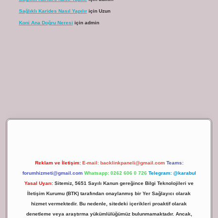
Sağlıklı Karides Nasıl Yapılır
için
Uzun
Koni Ana Doğru Neresi
için
admin
ilbet giriş
Reklam ve İletişim:
E-mail:
backlinkpaneli@gmail.com
Teams:
forumhizmeti@gmail.com
Whatsapp: 0262 606 0 726
Telegram: @karabul
Yasal Uyarı:
Sitemiz, 5651 Sayılı Kanun gereğince Bilgi Teknolojileri ve
İletişim Kurumu (BTK) tarafından onaylanmış bir Yer Sağlayıcı olarak
hizmet vermektedir. Bu nedenle, sitedeki içerikleri proaktif olarak
denetleme veya araştırma yükümlülüğümüz bulunmamaktadır. Ancak,