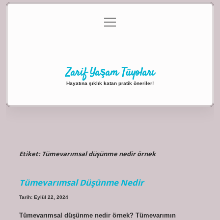
menüyü
Anasayfa
Gizlilik Politikası
Yasal Uyarı
aç
Hakkımızda
Zarif Yaşam Tüyoları
Hayatına şıklık katan pratik öneriler!
Etiket:
Tümevarımsal düşünme nedir örnek
Tümevarımsal Düşünme Nedir
Tarih: Eylül 22, 2024
Tümevarımsal düşünme nedir örnek? Tümevarımın