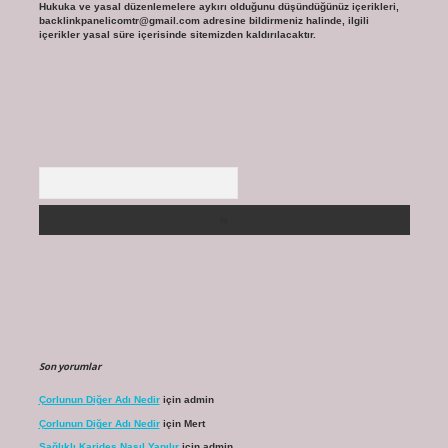
Hukuka ve yasal düzenlemelere aykırı olduğunu düşündüğünüz içerikleri,
backlinkpanelicomtr@gmail.com
adresine bildirmeniz halinde, ilgili
içerikler yasal süre içerisinde sitemizden kaldırılacaktır.
Arama
Son yorumlar
Çorlunun Diğer Adı Nedir
için
admin
Çorlunun Diğer Adı Nedir
için
Mert
Sağlıklı Karides Nasıl Yapılır
için
admin