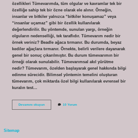
özellikleri Tümevarımda, tüm olgular ve kavramlar tek bir
özelliğe sahip tek bir özne olarak ele alınır. Örneğin,
insanlar ve bitkiler yalnızca “bitkiler konuşamaz” veya
“insanlar uçamaz” gibi bir özellik kullanılarak
değerlendirilir. Bu yöntemde, sunulan yargı, örneğin
olguların nedenselliği, tek taraflıdır. Tümevarım nedir bir
örnek veriniz? Beadle ağaca tırmanır. Bu durumda, beyaz
kediler ağaçlara tırmanır. Örnekte, belirli verilere dayanarak
genel bir sonuç çıkarılmıştır. Bu durum tümevarımın bir
örneği olarak sunulabilir. Tümevarımsal akıl yürütme
nedir? Tümevarım, özelden başlayarak genel hakkında bilgi
edinme sürecidir. Bilimsel yöntemin temelini oluşturan
tümevarım, çok miktarda özel bilgi kullanılarak evrensel bir
kuralın test…
Tümevarımsal
Devamını okuyun
10 Yorum
Düşünme
Nedir
Sitemap