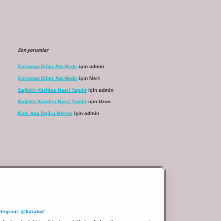
Son yorumlar
Çorlunun Diğer Adı Nedir
için
admin
Çorlunun Diğer Adı Nedir
için
Mert
Sağlıklı Karides Nasıl Yapılır
için
admin
Sağlıklı Karides Nasıl Yapılır
için
Uzun
Koni Ana Doğru Neresi
için
admin
elegram: @karabul