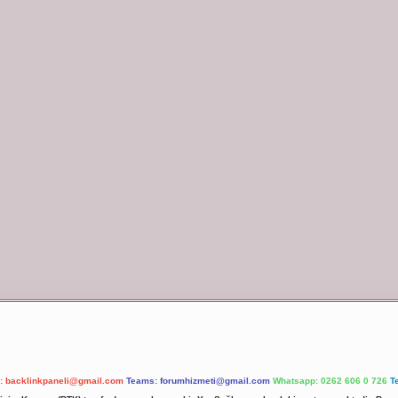
l:
backlinkpaneli@gmail.com
Teams:
forumhizmeti@gmail.com
Whatsapp: 0262 606 0 726
T