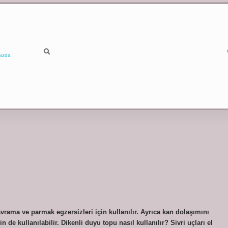
ızda
rama ve parmak egzersizleri için kullanılır. Ayrıca kan dolaşımını
de kullanılabilir. Dikenli duyu topu nasıl kullanılır? Sivri uçları el