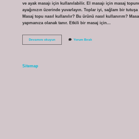
ve ayak masajı için kullanılabilir. El masajı için masaj top
ayağınızın üzerinde yuvarlayın. Toplar iyi, sağlam bir tutuşa 
Masaj topu nasıl kullanılır? Bu ürünü nasıl kullanırım? Mas
yapmanıza olanak tanır. Etkili bir masaj için…
Duyu
Devamını okuyun
Yorum Bırak
Topu
Ne
Işe
Yarar
Sitemap