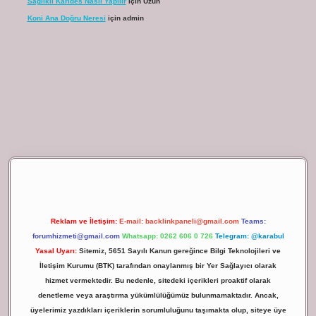
Sağlıklı Karides Nasıl Yapılır
için
Uzun
Koni Ana Doğru Neresi
için
admin
lbet giriş
Reklam ve İletişim:
E-mail:
backlinkpaneli@gmail.com
Teams:
forumhizmeti@gmail.com
Whatsapp: 0262 606 0 726
Telegram: @karabul
Yasal Uyarı:
Sitemiz, 5651 Sayılı Kanun gereğince Bilgi Teknolojileri ve
İletişim Kurumu (BTK) tarafından onaylanmış bir Yer Sağlayıcı olarak
hizmet vermektedir. Bu nedenle, sitedeki içerikleri proaktif olarak
denetleme veya araştırma yükümlülüğümüz bulunmamaktadır. Ancak,
üyelerimiz yazdıkları içeriklerin sorumluluğunu taşımakta olup, siteye üye