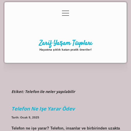
menüyü
Anasayfa
Gizlilik Politikası
Yasal Uyarı
aç
Hakkımızda
Zarif Yaşam Tüyoları
Hayatına şıklık katan pratik öneriler!
Etiket:
Telefon ile neler yapılabilir
Telefon Ne Işe Yarar Ödev
Tarih: Ocak 9, 2025
Telefon ne işe yarar? Telefon, insanlar ve birbirinden uzakta