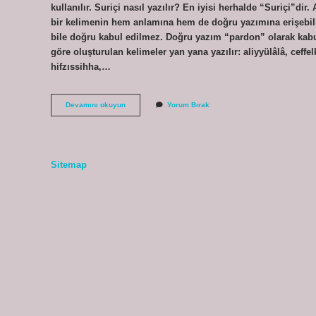
kullanılır. Suriçi nasıl yazılır? En iyisi herhalde “Suriçi”dir.
bir kelimenin hem anlamına hem de doğru yazımına erişebilir
bile doğru kabul edilmez. Doğru yazım “pardon” olarak kabul
göre oluşturulan kelimeler yan yana yazılır: aliyyülâlâ, ceffe
hifzıssihha,…
Sürçü
Devamını okuyun
Yorum Bırak
Lisanısın
Nasıl
Yazılır
Sitemap