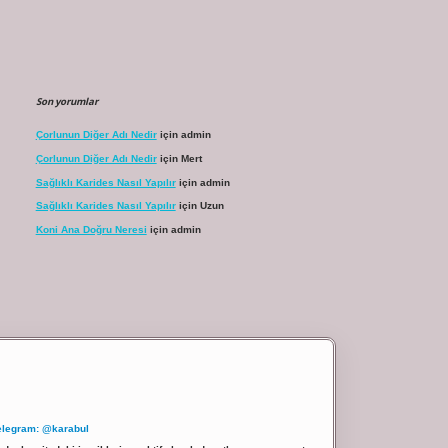
Son yorumlar
Çorlunun Diğer Adı Nedir
için
admin
Çorlunun Diğer Adı Nedir
için
Mert
Sağlıklı Karides Nasıl Yapılır
için
admin
Sağlıklı Karides Nasıl Yapılır
için
Uzun
Koni Ana Doğru Neresi
için
admin
elegram: @karabul