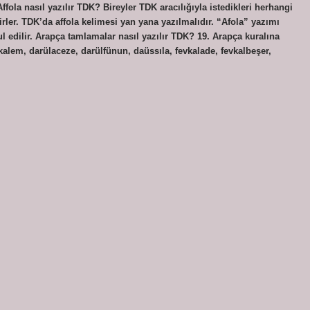
 Affola nasıl yazılır TDK? Bireyler TDK aracılığıyla istedikleri herhangi
ler. TDK’da affola kelimesi yan yana yazılmalıdır. “Afola” yazımı
 edilir. Arapça tamlamalar nasıl yazılır TDK? 19. Arapça kuralına
lkalem, darülaceze, darülfünun, daüssıla, fevkalade, fevkalbeşer,