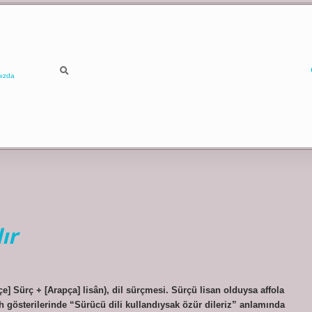
ızda
ır
çe] Sürç + [Arapça] lisân), dil sürçmesi. Sürçü lisan olduysa affola
ah gösterilerinde “Sürücü dili kullandıysak özür dileriz” anlamında