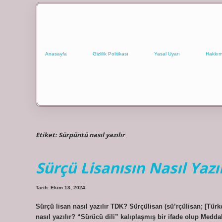
Anasayfa
Gizlilik Politikası
Yasal Uyarı
Hakkım
Etiket:
Sürpüntü nasıl yazılır
Sürçü Lisanısın Nasıl Yazıl
Tarih: Ekim 13, 2024
Sürçü lisan nasıl yazılır TDK? Sürçülisan (sü’rçülisan; [Türk
nasıl yazılır? “Sürücü dili” kalıplaşmış bir ifade olup Medd