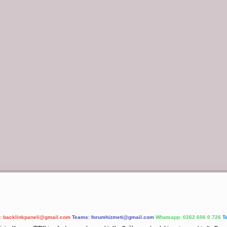
l:
backlinkpaneli@gmail.com
Teams:
forumhizmeti@gmail.com
Whatsapp: 0262 606 0 726
T