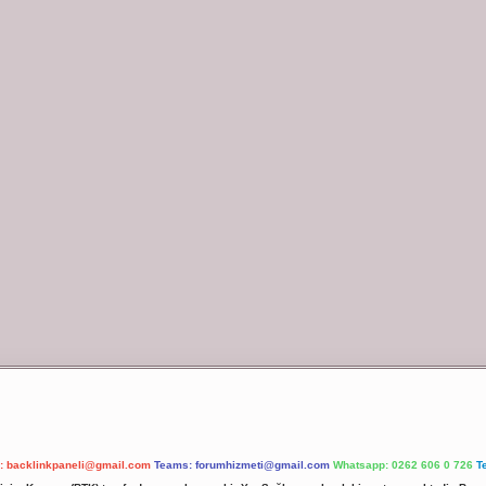
l:
backlinkpaneli@gmail.com
Teams:
forumhizmeti@gmail.com
Whatsapp: 0262 606 0 726
T