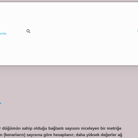
ızda
ir düğümün sahip olduğu bağlantı sayısını niceleyen bir metriğe
n (kenarların) sayısına göre hesaplanır; daha yüksek değerler ağ