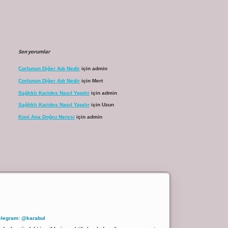
Son yorumlar
Çorlunun Diğer Adı Nedir
için
admin
Çorlunun Diğer Adı Nedir
için
Mert
Sağlıklı Karides Nasıl Yapılır
için
admin
Sağlıklı Karides Nasıl Yapılır
için
Uzun
Koni Ana Doğru Neresi
için
admin
elegram: @karabul