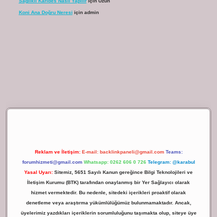
Sağlıklı Karides Nasıl Yapılır
için
Uzun
Koni Ana Doğru Neresi
için
admin
ilbet giriş
Reklam ve İletişim:
E-mail:
backlinkpaneli@gmail.com
Teams:
forumhizmeti@gmail.com
Whatsapp: 0262 606 0 726
Telegram: @karabul
Yasal Uyarı:
Sitemiz, 5651 Sayılı Kanun gereğince Bilgi Teknolojileri ve
İletişim Kurumu (BTK) tarafından onaylanmış bir Yer Sağlayıcı olarak
hizmet vermektedir. Bu nedenle, sitedeki içerikleri proaktif olarak
denetleme veya araştırma yükümlülüğümüz bulunmamaktadır. Ancak,
üyelerimiz yazdıkları içeriklerin sorumluluğunu taşımakta olup, siteye üye