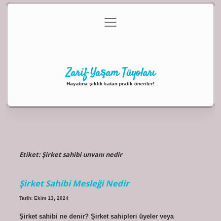
menüyü
Anasayfa
Gizlilik Politikası
Yasal Uyarı
aç
Hakkımızda
Zarif Yaşam Tüyoları
Hayatına şıklık katan pratik öneriler!
Etiket:
Şirket sahibi unvanı nedir
Şirket Sahibi Mesleği Nedir
Tarih: Ekim 13, 2024
Şirket sahibi ne denir? Şirket sahipleri üyeler veya