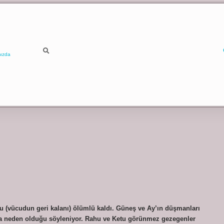
ızda
 (vücudun geri kalanı) ölümlü kaldı. Güneş ve Ay’ın düşmanları
ya neden olduğu söyleniyor. Rahu ve Ketu görünmez gezegenler