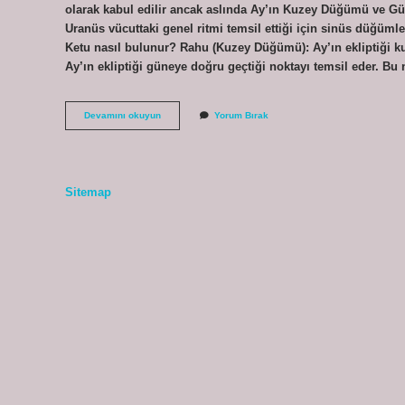
olarak kabul edilir ancak aslında Ay’ın Kuzey Düğümü ve G
Uranüs vücuttaki genel ritmi temsil ettiği için sinüs düğümler
Ketu nasıl bulunur? Rahu (Kuzey Düğümü): Ay’ın ekliptiği k
Ay’ın ekliptiği güneye doğru geçtiği noktayı temsil eder. B
Rahu
Devamını okuyun
Yorum Bırak
Neyi
Temsil
Eder
Sitemap