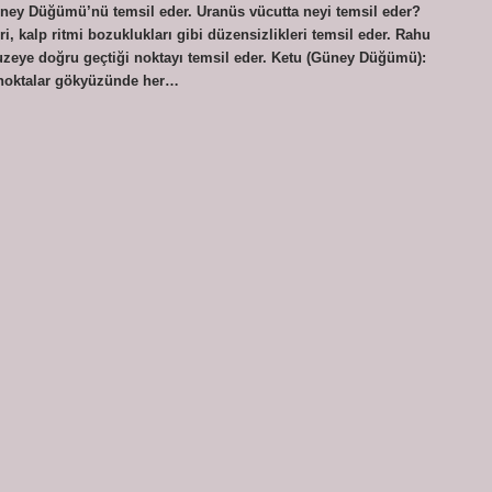
üney Düğümü’nü temsil eder. Uranüs vücutta neyi temsil eder?
i, kalp ritmi bozuklukları gibi düzensizlikleri temsil eder. Rahu
uzeye doğru geçtiği noktayı temsil eder. Ketu (Güney Düğümü):
u noktalar gökyüzünde her…