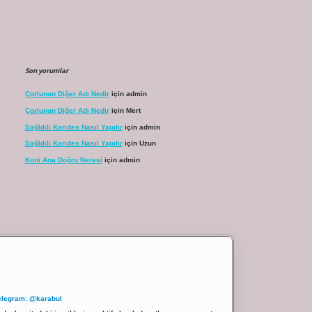
Son yorumlar
Çorlunun Diğer Adı Nedir
için
admin
Çorlunun Diğer Adı Nedir
için
Mert
Sağlıklı Karides Nasıl Yapılır
için
admin
Sağlıklı Karides Nasıl Yapılır
için
Uzun
Koni Ana Doğru Neresi
için
admin
elegram: @karabul