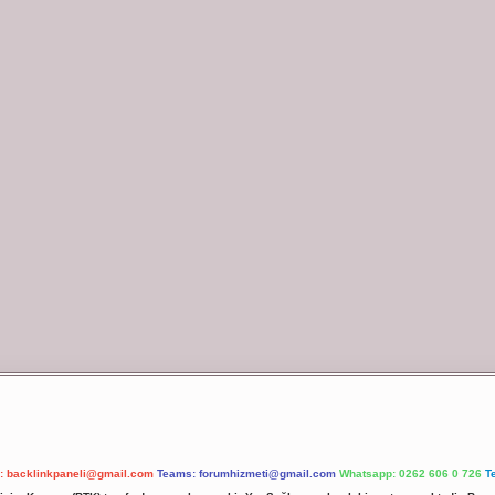
l:
backlinkpaneli@gmail.com
Teams:
forumhizmeti@gmail.com
Whatsapp: 0262 606 0 726
T